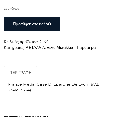
Σε απόθεμα
France
Προσθήκη στο καλάθι
Medal
Caise
D'
Κωδικός προϊόντος:
3534
Epargne
Κατηγορίες:
ΜΕΤΑΛΛΙΑ
,
Ξένα Μετάλλια - Παράσημα
De
Lyon
1972
ποσότητα
ΠΕΡΙΓΡΑΦΉ
France Medal Caise D’ Epargne De Lyon 1972.
(Κωδ. 3534).