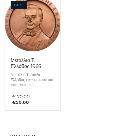
SALE!
Μετάλλιο Τ.
Ελλάδος 1966
Μετάλλιο Τράπεζα
Ελλάδος 1966 με κουτί και
πιστοποιητικό
Original
€
70.00
Η
price
€
50.00
τρέχουσα
was:
τιμή
€70.00.
είναι:
€50.00.