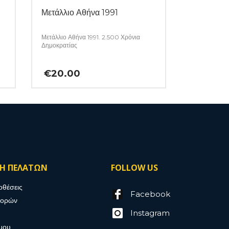
Μετάλλιο Αθήνα 1991
Μετάλλιο Αθήνα 1991. 2.500 Χρόνια
Δημοκρατίας
€
20.00
ΣΗ ΠΕΛΑΤΩΝ
FOLLOW US
οθέσεις
Facebook
γορών
Instagram
μου