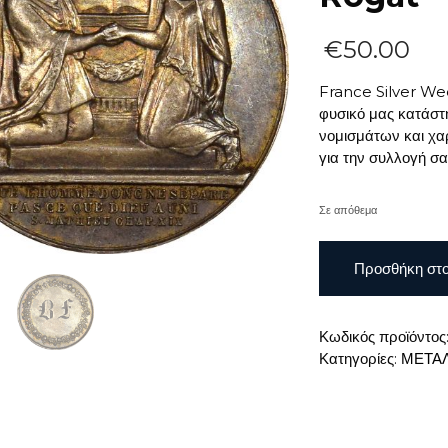
€
50.00
France Silver We
φυσικό μας κατάστη
νομισμάτων και χα
για την συλλογή σ
Σε απόθεμα
France
Προσθήκη στο
Silver
Wedding
Medal
Κωδικός προϊόντος
14
Κατηγορίες:
ΜΕΤΑΛ
February
1855
By
Emile