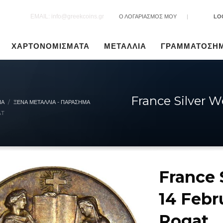
EMAIL: info@greekcoins.gr
Ο ΛΟΓΑΡΙΑΣΜΟΣ ΜΟΥ
|
LO
ΧΑΡΤΟΝΟΜΙΣΜΑΤΑ
ΜΕΤΑΛΛΙΑ
ΓΡΑΜΜΑΤΟΣΗ
France Silver 
ΙΑ
ΞΈΝΑ ΜΕΤΆΛΛΙΑ - ΠΑΡΆΣΗΜΑ
AT
France 
14 Febr
Rogat