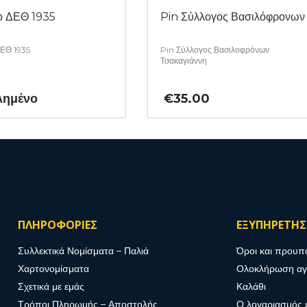
ο ΔΕΘ 1935
Pin Σύλλογος Βασιλόφρονων
ΔΕΘ 1935
Pin Σύλλογος Βασιλοφρόνων
Τσακαγιάννη
λημένο
€
35.00
ΠΛΗΡΟΦΟΡΙΕΣ
ΕΞΥΠΗΡΕΤΗ
Συλλεκτικά Νομίσματα – Παλιά
Όροι και προυπ
Χαρτονομίσματα
Ολοκλήρωση α
Σχετικά με εμάς
Καλάθι
Τρόποι Πληρωμής – Αποστολής
Ο λογαριασμός 