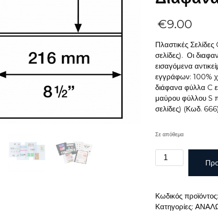
€
9.00
Πλαστικές Σελίδες
σελίδες). Οι διαφ
εισαγόμενα αντικεί
εγγράφων: 100% χω
διάφανα φύλλα C ε
μαύρου φύλλου S π
σελίδες) (Κωδ. 666
Σε απόθεμα
Πλαστικές
Προ
Σελίδες
Grande
2
Κωδικός προϊόντος
Θέσεων
Κατηγορίες:
ΑΝΑΛ
Για