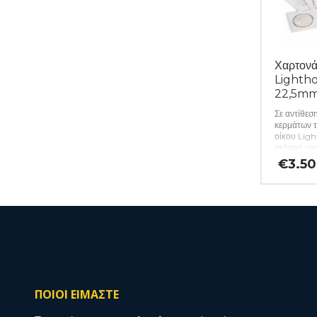
Χαρτονά
Lightho
22,5mm
Σε αντίθεσ
κερμάτων 
οίκου Ligh
σκληρό χαρ
προστασία 
€
3.50
επιρροές, 
περιέχει βλ
συλλέκτης 
των πολύτ
τοποθετήστ
πλαίσιο και
Για να ενε
ουσία, πιέσ
χαρτονάκια
πακέτα των
αναγραφόμε
ΠΟΙΟΙ ΕΙΜΑΣΤΕ
(κωδ. 447)