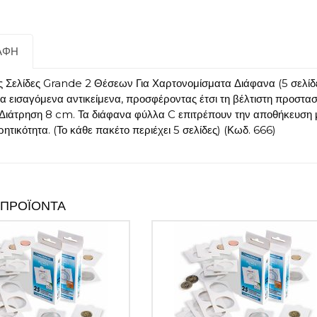
Χαρτονομίσματα
Διάφανα
(5
σελίδες)
ΑΦΉ
ποσότητα
ς Σελίδες Grande 2 Θέσεων Για Χαρτονομίσματα Διάφανα (5 σελίδ
α εισαγόμενα αντικείμενα, προσφέροντας έτσι τη βέλτιστη προστα
. Διάτρηση 8 cm. Τα διάφανα φύλλα C επιτρέπουν την αποθήκευση
ητικότητα. (Το κάθε πακέτο περιέχει 5 σελίδες) (Κωδ. 666)
 ΠΡΟΪΌΝΤΑ