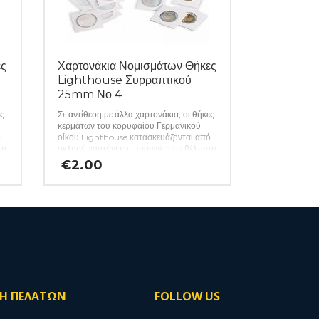
ες
Χαρτονάκια Νομισμάτων Θήκες
Lighthouse Συρραπτικού
25mm Νο 4
ες
Σε αντίθεση με άλλα χαρτονάκια, οι θήκες
κερμάτων του κορυφαίου Γερμανικού
ό
οίκου Lighthouse κατασκευάζονται από
τη
σκληρό χαρτόνι και προσφέρουν βέλτιστη
προστασία από τις περιβαλλοντικές
€
2.00
επιρροές, χάρη στη χρήση φιλμ που δεν
περιέχει βλαβερά χημικά. Έτσι, ο
ια
συλλέκτης είναι σίγουρος για την αφάλεια
των πολύτιμων νομισμάτων του. Τα
χαρτονάκια προσφέρονται χύμα σε
πακέτα των 25 τεμαχίων και η
αναγραφόμενη τιμή αφορά 25 κομμάτια.
(κωδ. 438)
.
ΣΗ ΠΕΛΑΤΩΝ
FOLLOW US