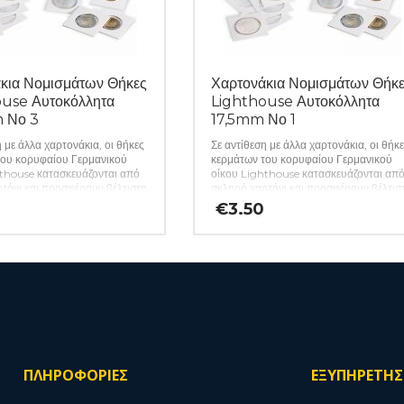
κια Νομισμάτων Θήκες
Χαρτονάκια Νομισμάτων Θήκ
use Αυτοκόλλητα
Lighthouse Αυτοκόλλητα
 Νο 3
17,5mm Νο 1
η με άλλα χαρτονάκια, οι θήκες
Σε αντίθεση με άλλα χαρτονάκια, οι θήκ
του κορυφαίου Γερμανικού
κερμάτων του κορυφαίου Γερμανικού
thouse κατασκευάζονται από
οίκου Lighthouse κατασκευάζονται απ
τόνι και προσφέρουν βέλτιστη
σκληρό χαρτόνι και προσφέρουν βέλτισ
από τις περιβαλλοντικές
προστασία από τις περιβαλλοντικές
€
3.50
χάρη στη χρήση φιλμ που δεν
επιρροές, χάρη στη χρήση φιλμ που δεν
αβερά χημικά. Έτσι, ο
περιέχει βλαβερά χημικά. Έτσι, ο
είναι σίγουρος για την αφάλεια
συλλέκτης είναι σίγουρος για την αφάλε
ιμων νομισμάτων του. Απλά
των πολύτιμων νομισμάτων του. Απλά
ε το κέρμα στο ανοιχτό
τοποθετήστε το κέρμα στο ανοιχτό
 πιέστε τις δύο πλευρές μαζί.
πλαίσιο και πιέστε τις δύο πλευρές μαζί.
ργοποιήσετε τη συγκολλητική
Για να ενεργοποιήσετε τη συγκολλητική
τε καλά το χαρτονάκι. Τα
ουσία, πιέστε καλά το χαρτονάκι. Τα
 προσφέρονται χύμα σε
χαρτονάκια προσφέρονται χύμα σε
 25 τεμαχίων και η
πακέτα των 25 τεμαχίων και η
νη τιμή αφορά 25 κομμάτια.
αναγραφόμενη τιμή αφορά 25 κομμάτια
ΠΛΗΡΟΦΟΡΙΕΣ
ΕΞΥΠΗΡΕΤΗ
(κωδ. 445)