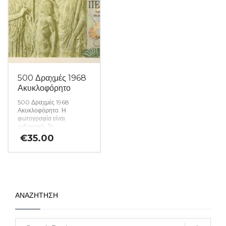
500 Δραχμές 1968
Ακυκλοφόρητο
500 Δραχμές 1968
Ακυκλοφόρητο. Η
φωτογραφία είναι
ενδεικτική. Το
χαρτονόμισμα που θα σας
€
35.00
αποσταλεί θα είναι σε
ακυκλοφόρητη κατάσταση
από δεσμίδα. (Κωδ. 1552)
ΑΝΑΖΗΤΗΣΗ