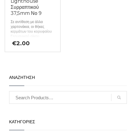
Lighthouse
και η αναγραφόμενη τιμή
αφορά 25 κομμάτια. (κωδ.
Συρραπτικού
452)
37,5mm Νο 9
Σε αντίθεση με άλλα
χαρτονάκια, οι θήκες
κερμάτων του κορυφαίου
Γερμανικού οίκου
Lighthouse
€
2.00
κατασκευάζονται από
σκληρό χαρτόνι και
προσφέρουν βέλτιστη
προστασία από τις
περιβαλλοντικές επιρροές,
χάρη στη χρήση φιλμ που
δεν περιέχει βλαβερά
ΑΝΑΖΗΤΗΣΗ
χημικά. Έτσι, ο συλλέκτης
είναι σίγουρος για την
αφάλεια των πολύτιμων
νομισμάτων του. Τα
χαρτονάκια προσφέρονται
χύμα σε πακέτα των 25
τεμαχίων και η
αναγραφόμενη τιμή αφορά
25 κομμάτια. (κωδ. 443)
ΚΑΤΗΓΟΡΙΕΣ