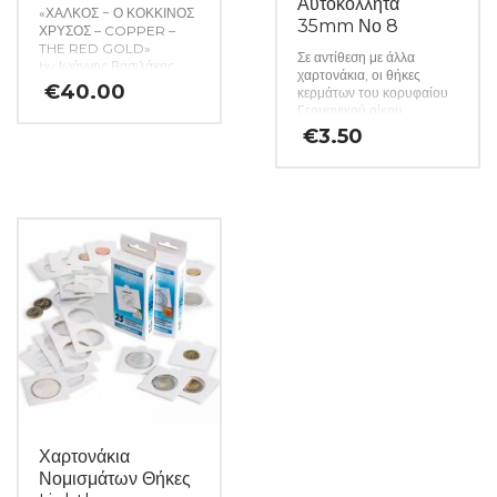
Αυτοκόλλητα
«ΧΑΛΚΟΣ − Ο ΚΟΚΚΙΝΟΣ
35mm Νο 8
ΧΡΥΣΟΣ – COPPER –
THE RED GOLD»
Σε αντίθεση με άλλα
by Ιωάννης Βασιλάκης
χαρτονάκια, οι θήκες
Πρόκειται για μια πολυτελή
€
40.00
κερμάτων του κορυφαίου
και καλαίσθητη έκδοση
Γερμανικού οίκου
μιας μελέτης-λευκώματος
Lighthouse
€
3.50
για τα χάλκινα νομίσματα
κατασκευάζονται από
κυκλοφορίας του βασιλέως
σκληρό χαρτόνι και
Γεωργίου Α’ (1863-1913).
προσφέρουν βέλτιστη
προστασία από τις
περιβαλλοντικές επιρροές,
χάρη στη χρήση φιλμ που
δεν περιέχει βλαβερά
χημικά. Έτσι, ο συλλέκτης
είναι σίγουρος για την
αφάλεια των πολύτιμων
νομισμάτων του. Απλά
τοποθετήστε το κέρμα στο
ανοιχτό πλαίσιο και πιέστε
τις δύο πλευρές μαζί. Για
να ενεργοποιήσετε τη
συγκολλητική ουσία,
πιέστε καλά το χαρτονάκι.
Τα χαρτονάκια
Χαρτονάκια
προσφέρονται χύμα σε
Νομισμάτων Θήκες
πακέτα των 25 τεμαχίων