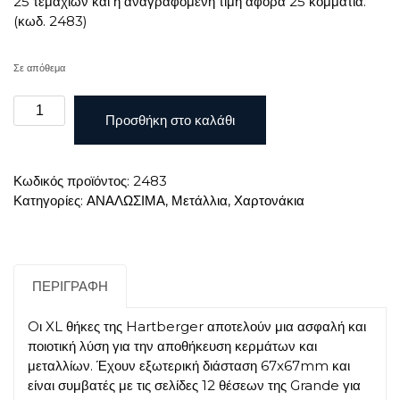
25 τεμαχίων και η αναγραφόμενη τιμή αφορά 25 κομμάτια.
(κωδ. 2483)
Σε απόθεμα
HARTBERGER
Προσθήκη στο καλάθι
ΧΑΡΤΟΝΑΚΙΑ
ΣΥΡΡΑΠΤΙΚΟΥ
67x67mm
Κωδικός προϊόντος:
2483
XL
Κατηγορίες:
ΑΝΑΛΩΣΙΜΑ
,
Μετάλλια
,
Χαρτονάκια
43MM
για
Μετάλλια
ποσότητα
ΠΕΡΙΓΡΑΦΉ
Oι XL θήκες της Hartberger αποτελούν μια ασφαλή και
ποιοτική λύση για την αποθήκευση κερμάτων και
μεταλλίων. Έχουν εξωτερική διάσταση 67x67mm και
είναι συμβατές με τις σελίδες 12 θέσεων της Grande για