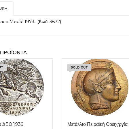
ΑΦΉ
eace Medal 1973. (Κωδ. 3672)
 ΠΡΟΪΌΝΤΑ
UT
SOLD OUT
ο ΔΕΘ 1939
Μετάλλιο Πειραϊκή Ορειχ/ργία