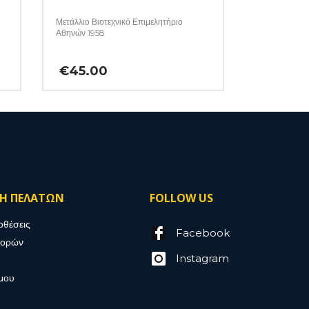
Μετάλλιο Βιοτεχνικό Επιμελητήριο
Αθηνών 1958
€
45.00
ΣΗ ΠΕΛΑΤΩΝ
FOLLOW US
οθέσεις
Facebook
γορών
Instagram
μου