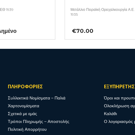
ΔΕΘ 1939
Μετάλλιο Πειραϊκή Ορειχαλκουργία Α.Ε.
1935
λημένο
€
70.00
ΠΛΗΡΟΦΟΡΙΕΣ
ΕΞΥΠΗΡΕΤΗ
Συλλεκτικά Νομίσματα – Παλιά
Όροι και προυπ
Χαρτονομίσματα
Ολοκλήρωση α
Σχετικά με εμάς
Καλάθι
Τρόποι Πληρωμής – Αποστολής
Ο λογαριασμός 
Πολιτική Απορρήτου