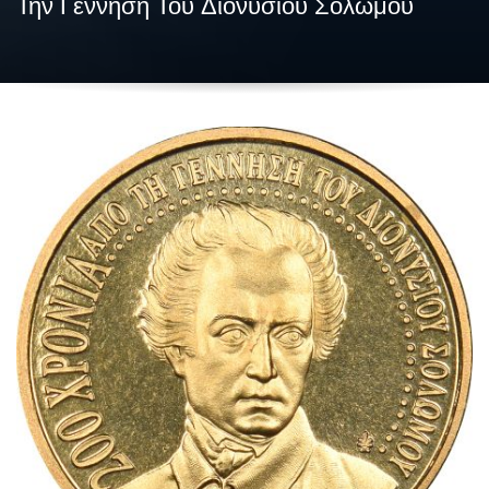
Την Γέννηση Του Διονυσίου Σολωμού