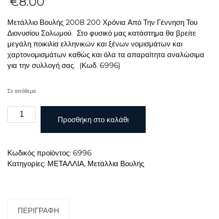
€
8.00
Μετάλλιο Βουλής 2008 200 Χρόνια Από Την Γέννηση Του
Διονυσίου Σολωμού. Στο φυσικό μας κατάστημα θα βρείτε
μεγάλη ποικιλία ελληνικών και ξένων νομισμάτων και
χαρτονομισμάτων καθώς και όλα τα απαραίτητα αναλώσιμα
για την συλλογή σας. (Κωδ. 6996)
Σε απόθεμα
Μετάλλιο
Προσθήκη στο καλάθι
Βουλής
2008
200
Κωδικός προϊόντος:
6996
Χρόνια
Κατηγορίες:
ΜΕΤΑΛΛΙΑ
,
Μετάλλια Βουλής
Από
Την
Γέννηση
Του
Διονυσίου
ΠΕΡΙΓΡΑΦΉ
Σολωμού