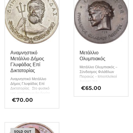
Αναμνηστικό
Μετάλλιο
Μετάλλιο Δήμος
Ολυμπιακός
Γλυφάδας Επί
Μετάλλιο Ολυμπιακός –
Δικτατορίας
Σύνδεσμος Φιλάθλων
Πειραιώς – Ιστιοπλοϊκοί
Αναμνηστικό Μετάλλιο
Αγώνες 196..
Δήμος Γλυφάδας Επί
€
65.00
Δικτατορίας. Στο φυσικό
μας κατάστημα θα βρείτε
μεγάλη ποικιλία ελληνικών
€
70.00
και ξένων νομισμάτων και
χαρτονομισμάτων καθώς
και όλα τα απαραίτητα
αναλώσιμα για την
συλλογή σας. (Κωδ. 75)
SOLD OUT