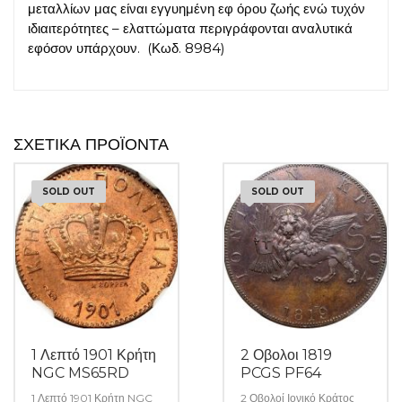
μεταλλίων μας είναι εγγυημένη εφ όρου ζωής ενώ τυχόν
ιδιαιτερότητες – ελαττώματα περιγράφονται αναλυτικά
εφόσον υπάρχουν. (Κωδ. 8984)
ΣΧΕΤΙΚΆ ΠΡΟΪΌΝΤΑ
SOLD OUT
SOLD OUT
1 Λεπτό 1901 Κρήτη
2 Οβολοι 1819
NGC MS65RD
PCGS PF64
1 Λεπτό 1901 Κρήτη NGC
2 Οβολοί Ιονικό Κράτος