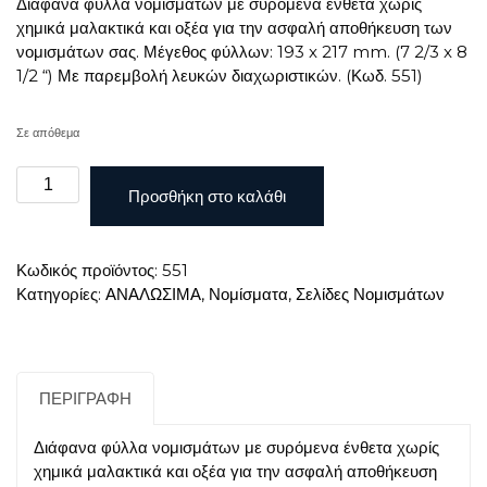
Διάφανα φύλλα νομισμάτων με συρόμενα ένθετα χωρίς
χημικά μαλακτικά και οξέα για την ασφαλή αποθήκευση των
νομισμάτων σας. Μέγεθος φύλλων: 193 x 217 mm. (7 2/3 x 8
1/2 “) Με παρεμβολή λευκών διαχωριστικών. (Κωδ. 551)
Σε απόθεμα
ΣΕΛΙΔΕΣ
Προσθήκη στο καλάθι
ΝΟΜΙΣΜΑΤΩΝ
NUMIS
30
Κωδικός προϊόντος:
551
ΘΕΣΕΩΝ
Κατηγορίες:
ΑΝΑΛΩΣΙΜΑ
,
Νομίσματα
,
Σελίδες Νομισμάτων
ΕΩΣ
25ΜΜ
(5
ΣΕΛΙΔΕΣ)
ποσότητα
ΠΕΡΙΓΡΑΦΉ
Διάφανα φύλλα νομισμάτων με συρόμενα ένθετα χωρίς
χημικά μαλακτικά και οξέα για την ασφαλή αποθήκευση