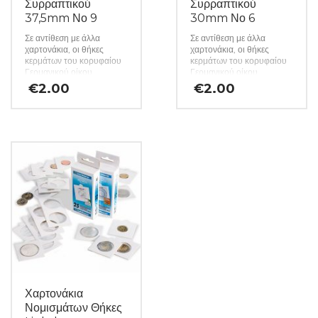
Συρραπτικού
Συρραπτικού
37,5mm Νο 9
30mm Νο 6
Σε αντίθεση με άλλα
Σε αντίθεση με άλλα
χαρτονάκια, οι θήκες
χαρτονάκια, οι θήκες
κερμάτων του κορυφαίου
κερμάτων του κορυφαίου
Γερμανικού οίκου
Γερμανικού οίκου
Lighthouse
Lighthouse
€
2.00
€
2.00
κατασκευάζονται από
κατασκευάζονται από
σκληρό χαρτόνι και
σκληρό χαρτόνι και
προσφέρουν βέλτιστη
προσφέρουν βέλτιστη
προστασία από τις
προστασία από τις
περιβαλλοντικές επιρροές,
περιβαλλοντικές επιρροές,
χάρη στη χρήση φιλμ που
χάρη στη χρήση φιλμ που
δεν περιέχει βλαβερά
δεν περιέχει βλαβερά
χημικά. Έτσι, ο συλλέκτης
χημικά. Έτσι, ο συλλέκτης
είναι σίγουρος για την
είναι σίγουρος για την
αφάλεια των πολύτιμων
αφάλεια των πολύτιμων
νομισμάτων του. Τα
νομισμάτων του. Τα
χαρτονάκια προσφέρονται
χαρτονάκια προσφέρονται
χύμα σε πακέτα των 25
χύμα σε πακέτα των 25
τεμαχίων και η
τεμαχίων και η
αναγραφόμενη τιμή αφορά
αναγραφόμενη τιμή αφορά
25 κομμάτια. (κωδ. 443)
25 κομμάτια. (κωδ. 440)
Χαρτονάκια
Νομισμάτων Θήκες