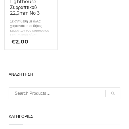
Lighthouse
Συρραπτικού
22,5mm Νο 3
Σε αντίθεση με άλλα
χαρτονάκια, οι θήκες
κερμάτων του κορυφαίου
Γερμανικού οίκου
Lighthouse
€
2.00
κατασκευάζονται από
σκληρό χαρτόνι και
προσφέρουν βέλτιστη
προστασία από τις
περιβαλλοντικές επιρροές,
χάρη στη χρήση φιλμ που
δεν περιέχει βλαβερά
ΑΝΑΖΗΤΗΣΗ
χημικά. Έτσι, ο συλλέκτης
είναι σίγουρος για την
αφάλεια των πολύτιμων
νομισμάτων του. Τα
χαρτονάκια προσφέρονται
χύμα σε πακέτα των 25
τεμαχίων και η
αναγραφόμενη τιμή αφορά
25 κομμάτια. (κωδ. 437)
ΚΑΤΗΓΟΡΙΕΣ