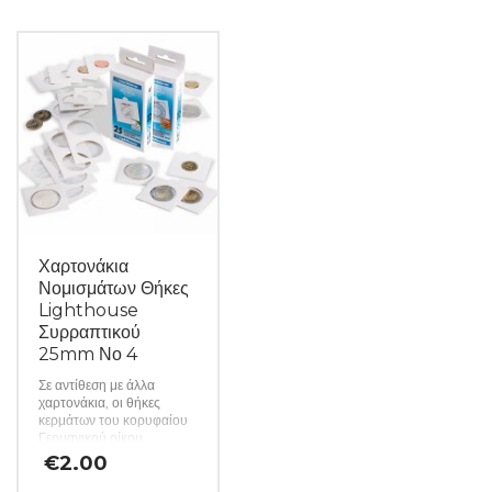
προστασία από τις
περιβαλλοντικές επιρροές,
χάρη στη χρήση φιλμ που
δεν περιέχει βλαβερά
χημικά. Έτσι, ο συλλέκτης
είναι σίγουρος για την
αφάλεια των πολύτιμων
νομισμάτων του. Τα
χαρτονάκια προσφέρονται
χύμα σε πακέτα των 25
τεμαχίων και η
αναγραφόμενη τιμή αφορά
25 κομμάτια. (κωδ. 437)
Χαρτονάκια
Νομισμάτων Θήκες
Lighthouse
Συρραπτικού
25mm Νο 4
Σε αντίθεση με άλλα
χαρτονάκια, οι θήκες
κερμάτων του κορυφαίου
Γερμανικού οίκου
Lighthouse
€
2.00
κατασκευάζονται από
σκληρό χαρτόνι και