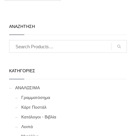
προσφέρουν βέλτιστη
προστασία από τις
περιβαλλοντικές επιρροές,
χάρη στη χρήση φιλμ που
δεν περιέχει βλαβερά
ΑΝΑΖΗΤΗΣΗ
χημικά. Έτσι, ο συλλέκτης
είναι σίγουρος για την
αφάλεια των πολύτιμων
νομισμάτων του. Τα
χαρτονάκια προσφέρονται
χύμα σε πακέτα των 25
τεμαχίων και η
αναγραφόμενη τιμή αφορά
25 κομμάτια. (κωδ. 438)
ΚΑΤΗΓΟΡΙΕΣ
ΑΝΑΛΩΣΙΜΑ
Γραμματόσημα
Κάρτ Ποστάλ
Κατάλογοι - Βιβλία
Λοιπά