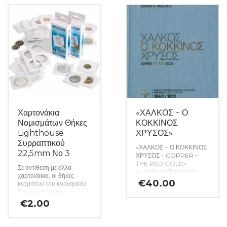
Χαρτονάκια
«ΧΑΛΚΟΣ − Ο
Νομισμάτων Θήκες
ΚΟΚΚΙΝΟΣ
Lighthouse
ΧΡΥΣΟΣ»
Συρραπτικού
«ΧΑΛΚΟΣ − Ο ΚΟΚΚΙΝΟΣ
22,5mm Νο 3
ΧΡΥΣΟΣ – COPPER –
THE RED GOLD»
Σε αντίθεση με άλλα
by Ιωάννης Βασιλάκης
χαρτονάκια, οι θήκες
Πρόκειται για μια πολυτελή
€
40.00
κερμάτων του κορυφαίου
και καλαίσθητη έκδοση
Γερμανικού οίκου
μιας μελέτης-λευκώματος
Lighthouse
€
2.00
για τα χάλκινα νομίσματα
κατασκευάζονται από
κυκλοφορίας του βασιλέως
σκληρό χαρτόνι και
Γεωργίου Α’ (1863-1913).
προσφέρουν βέλτιστη