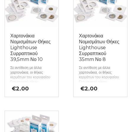
Χαρτονάκια
Χαρτονάκια
Νομισμάτων Θήκες
Νομισμάτων Θήκες
Lighthouse
Lighthouse
Συρραπτικού
Συρραπτικού
39,5mm Νο 10
35mm Νο 8
Σε αντίθεση με άλλα
Σε αντίθεση με άλλα
χαρτονάκια, οι θήκες
χαρτονάκια, οι θήκες
κερμάτων του κορυφαίου
κερμάτων του κορυφαίου
Γερμανικού οίκου
Γερμανικού οίκου
Lighthouse
Lighthouse
€
2.00
€
2.00
κατασκευάζονται από
κατασκευάζονται από
σκληρό χαρτόνι και
σκληρό χαρτόνι και
προσφέρουν βέλτιστη
προσφέρουν βέλτιστη
προστασία από τις
προστασία από τις
περιβαλλοντικές επιρροές,
περιβαλλοντικές επιρροές,
χάρη στη χρήση φιλμ που
χάρη στη χρήση φιλμ που
δεν περιέχει βλαβερά
δεν περιέχει βλαβερά
χημικά. Έτσι, ο συλλέκτης
χημικά. Έτσι, ο συλλέκτης
είναι σίγουρος για την
είναι σίγουρος για την