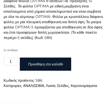
Διάφανα Φύλλα OPTIMA 8 Θέσεων Για Τηλεκάρτες 10
Σελίδες. Τα φύλλα OPTIMA με ειδική μεμβράνη είναι
απαλλαγμένα από χημικό αποσκληρυντικό και είναι συμβατά
με όλα τα αλμπουμ OPTIMA. Φύλλα με κρυστάλλινο διάφανο
φύλλο, με μία πλευρική αποθήκευση και διπλή όψη. Τα μαύρα
φύλλα OPTIMA-S προορίζονται για αποθήκευση σε δύο όψεις
και έτσι προσφέρουν διπλή χωρητικότητα. (Το κάθε πακέτο
περιέχει 5 σελίδες) (Κωδ. 586)
Σε απόθεμα
Διάφανα
Προσθήκη στο καλάθι
Φύλλα
OPTIMA
8
Κωδικός προϊόντος:
586
Θέσεων
Κατηγορίες:
ΑΝΑΛΩΣΙΜΑ
,
Λοιπά
,
Σελίδες
,
Χαρτονομίσματα
Για
Τηλεκάρτες
10
Σελίδες