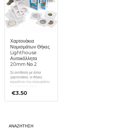
αφάλεια των πολύτιμων
αφάλεια των πολύτιμων
νομισμάτων του. Τα
νομισμάτων του. Τα
χαρτονάκια προσφέρονται
χαρτονάκια προσφέρονται
χύμα σε πακέτα των 25
χύμα σε πακέτα των 25
τεμαχίων και η
τεμαχίων και η
αναγραφόμενη τιμή αφορά
αναγραφόμενη τιμή αφορά
25 κομμάτια. (κωδ. 444)
25 κομμάτια. (κωδ. 442)
Χαρτονάκια
Νομισμάτων Θήκες
Lighthouse
Αυτοκόλλητα
20mm Νο 2
Σε αντίθεση με άλλα
χαρτονάκια, οι θήκες
κερμάτων του κορυφαίου
Γερμανικού οίκου
Lighthouse
€
3.50
κατασκευάζονται από
σκληρό χαρτόνι και
προσφέρουν βέλτιστη
προστασία από τις
περιβαλλοντικές επιρροές,
χάρη στη χρήση φιλμ που
δεν περιέχει βλαβερά
ΑΝΑΖΗΤΗΣΗ
χημικά. Έτσι, ο συλλέκτης