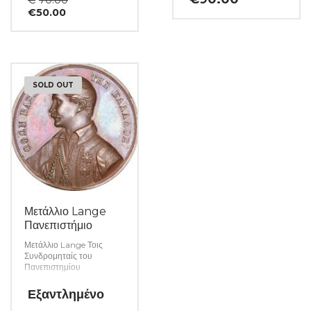
Η
price
€
50.00
τρέχουσα
was:
τιμή
€70.00.
είναι:
€50.00.
SOLD OUT
Μετάλλιο Lange
Πανεπιστήμιο
Μετάλλιο Lange Τοις
Συνδρομηταίς του
Πανεπιστημίου
Εξαντλημένο