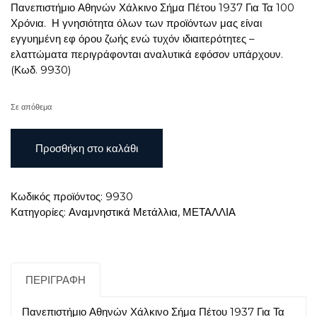
Πανεπιστήμιο Αθηνών Χάλκινο Σήμα Πέτου 1937 Για Τα 100
Χρόνια. Η γνησιότητα όλων των προϊόντων μας είναι
εγγυημένη εφ όρου ζωής ενώ τυχόν ιδιαιτερότητες –
ελαττώματα περιγράφονται αναλυτικά εφόσον υπάρχουν.
(Κωδ. 9930)
Σε απόθεμα
Πανεπιστήμιο
Προσθήκη στο καλάθι
Αθηνών
Χάλκινο
Σήμα
Κωδικός προϊόντος:
9930
Πέτου
Κατηγορίες:
Αναμνηστικά Μετάλλια
,
ΜΕΤΑΛΛΙΑ
1937
Για
Τα
100
Χρόνια
ΠΕΡΙΓΡΑΦΉ
ποσότητα
Πανεπιστήμιο Αθηνών Χάλκινο Σήμα Πέτου 1937 Για Τα