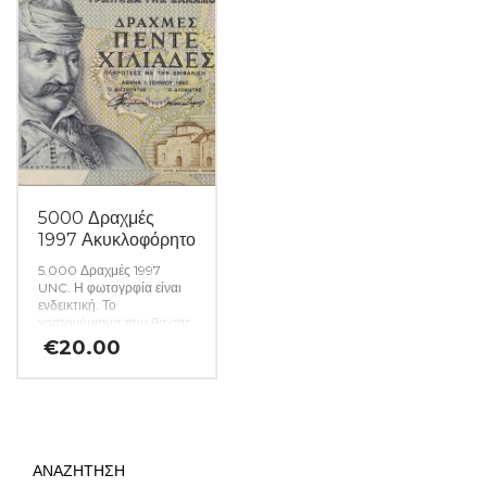
5000 Δραχμές
1997 Ακυκλοφόρητο
5.000 Δραχμές 1997
UNC. Η φωτογρφία είναι
ενδεικτική. Το
χαρτονόμισμα που θα σας
αποσταλεί θα είναι σε
€
20.00
ακυκλοφόρητη κατάσταση
από δεσμίδα. (Κωδ. 1544)
ΑΝΑΖΗΤΗΣΗ