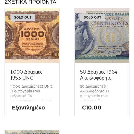
ΣΧΕΤΙΚΆ ΠΡΟΪΌΝΤΑ
SOLD OUT
SOLD OUT
1.000 Δραχμές
50 Δραχμές 1964
1953 UNC
Ακυκλοφόρητο
1.000 Δραχμές 1953 UNC.
50 Δραχμές 1964
Η φωτογρφία είναι
Ακυκλοφόρητο. Η
ενδεικτική. Το
φωτογραφία είναι
χαρτονόμισμα που θα σας
ενδεικτική. Το
αποσταλεί θα είναι σε
χαρτονόμισμα που θα σας
Εξαντλημένο
€
10.00
ακυκλοφόρητη κατάσταση
αποσταλεί θα είναι σε
από δεσμίδα. (Κωδ. 1559)
ακυκλοφόρητη κατάσταση
από δεσμίδα. (Κωδ. 1554)