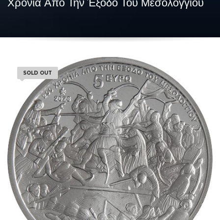
Χρόνια Από Την Έξοδο Του Μεσολογγίου
SOLD OUT