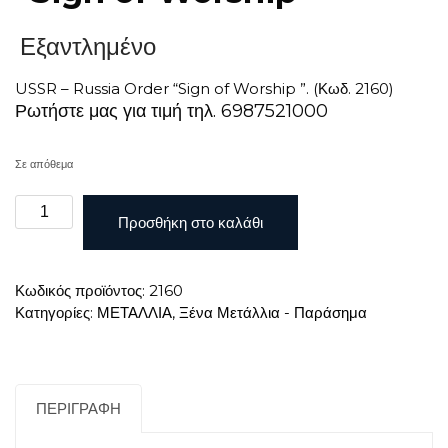
Εξαντλημένο
USSR – Russia Order “Sign of Worship ”. (Κωδ. 2160)
Ρωτήστε μας για τιμή τηλ. 6987521000
Σε απόθεμα
USSR
Προσθήκη στο καλάθι
-
Russia
Order
Κωδικός προϊόντος:
2160
“Sign
Κατηγορίες:
ΜΕΤΑΛΛΙΑ
,
Ξένα Μετάλλια - Παράσημα
of
Worship
”
ποσότητα
ΠΕΡΙΓΡΑΦΉ