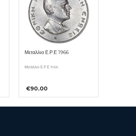
Μεταλλιο Ε.Ρ.Ε 1966
Μετάλλιο Ε.Ρ.Ε 1966
€
90.00