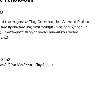
ο
r of the Yugoslav Flag Commander Without Ribbon.
 των προϊόντων μας είναι εγγυημένη εφ όρου ζωής ενώ
ες – ελαττώματα περιγράφονται αναλυτικά εφόσον
8242)
:
8242
ΛΙΑ
,
Ξένα Μετάλλια - Παράσημα