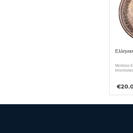
Ελληνικ
Μετάλλιο Ε
Ιστιοπλοϊκ
€
20.