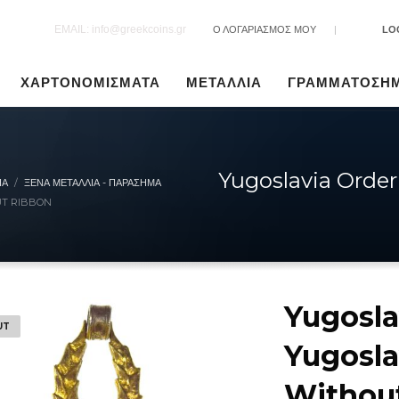
EMAIL: info@greekcoins.gr
Ο ΛΟΓΑΡΙΑΣΜΟΣ ΜΟΥ
|
LO
ΧΑΡΤΟΝΟΜΙΣΜΑΤΑ
ΜΕΤΑΛΛΙΑ
ΓΡΑΜΜΑΤΟΣΗ
Yugoslavia Orde
ΙΑ
ΞΈΝΑ ΜΕΤΆΛΛΙΑ - ΠΑΡΆΣΗΜΑ
UT RIBBON
Yugosla
UT
Yugosl
Withou