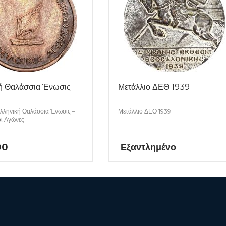
ή Θαλάσσια Ένωσις
Μετάλλιο ΔΕΘ 1939
λληνική Θαλάσσια Ένωσις –
Μετάλλιο ΔΕΘ 1939
οί Αγώνες
00
Εξαντλημένο