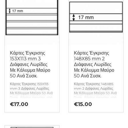
aesthetically pleasing
presentation. (Κωδ. 658)
Κάρτες Έγκρισης
Κάρτες Έγκρισης
153X113 mm 3
148X85 mm 2
Διάφανες Λωρίδες
Διάφανες Λωρίδες
Με Κάλυμμα Μαύρο
Με Κάλυμμα Μαύρο
50 Ανά Συσκ.
50 Ανά Συσκ.
Κάρτες Έγκρισης 153X113
Κάρτες Έγκρισης 148X85
mm 3 Διάφανες Λωρίδες
mm 2 Διάφανες Λωρίδες
Με Κάλυμμα Μαύρο 50 Ανά
Με Κάλυμμα Μαύρο 50 Ανά
Συσκ. Κάρτες έγκρισης από
Συσκ. Κάρτες έγκρισης από
χαρτόνι με διαφανείς ταινίες
χαρτόνι με διαφανείς ταινίες
€
17.00
€
15.00
μπροστά σε διαφορετικούς
μπροστά σε διαφορετικούς
αριθμούς και διαφορετικά
αριθμούς και διαφορετικά
υλικά (πολυστυρένιο ή
υλικά (πολυστυρένιο ή
άκαμπτο PVC). Ορισμένα
άκαμπτο PVC). Ορισμένα
από αυτά διαθέτουν
από αυτά διαθέτουν