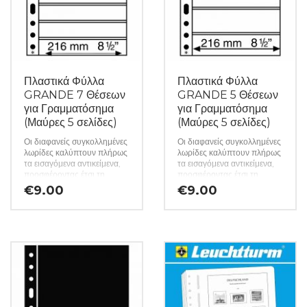
Πλαστικά Φύλλα
Πλαστικά Φύλλα
GRANDE 7 Θέσεων
GRANDE 5 Θέσεων
για Γραμματόσημα
για Γραμματόσημα
(Μαύρες 5 σελίδες)
(Μαύρες 5 σελίδες)
Οι διαφανείς συγκολλημένες
Οι διαφανείς συγκολλημένες
λωρίδες καλύπτουν πλήρως
λωρίδες καλύπτουν πλήρως
τα εισαγόμενα αντικείμενα,
τα εισαγόμενα αντικείμενα,
προσφέροντας έτσι τη
προσφέροντας έτσι τη
βέλτιστη προστασία.
βέλτιστη προστασία.
€
9.00
€
9.00
Ποιότητα εγγράφων: 100%
Ποιότητα εγγράφων: 100%
χωρίς χημικά μαλακτικά και
χωρίς χημικά μαλακτικά και
οξέα. Διάτρηση 8 cm. Τα
οξέα. Διάτρηση 8 cm. Τα
διάφανα φύλλα C
διάφανα φύλλα C
επιτρέπουν την αποθήκευση
επιτρέπουν την αποθήκευση
μονής όψης, τα διπλά φύλλα
μονής όψης, τα διπλά φύλλα
μαύρου φύλλου S παρέχουν
μαύρου φύλλου S παρέχουν
διπλή χωρητικότητα. (Το
διπλή χωρητικότητα. (Το
κάθε πακέτο περιέχει 5
κάθε πακέτο περιέχει 5
σελίδες) (Κωδ. 3748)
σελίδες) (Κωδ. 3747)