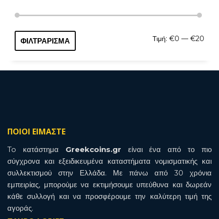
Ελάχ
Μέγι
Τιμή:
€0
—
€20
ΦΙΛΤΡΆΡΙΣΜΑ
τιμή
τιμή
ΠΟΙΟΙ ΕΙΜΑΣΤΕ
To κατάστημα
Greekcoins.gr
είναι ένα από το πιο
σύγχρονα και εξειδικευμένα καταστήματα νομισματικής και
συλλεκτισμού στην Ελλάδα. Με πάνω από 30 χρόνια
εμπειρίας, μπορούμε να εκτιμήσουμε υπεύθυνα και δωρεάν
κάθε συλλογή και να προσφέρουμε την καλύτερη τιμή της
αγοράς.