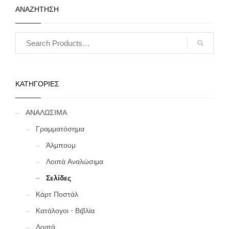
αποθήκευση σε δύο όψεις
ΑΝΑΖΗΤΗΣΗ
και έτσι προσφέρουν διπλή
χωρητικότητα. (Το κάθε
πακέτο περιέχει 10 σελίδες)
(Κωδ. 587)
ΚΑΤΗΓΟΡΙΕΣ
ΑΝΑΛΩΣΙΜΑ
Γραμματόσημα
Άλμπουμ
Λοιπά Αναλώσιμα
Σελίδες
Κάρτ Ποστάλ
Κατάλογοι - Βιβλία
Λοιπά