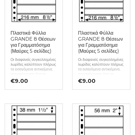
Πλαστικά Φύλλα
Πλαστικά Φύλλα
GRANDE 8 Θέσεων
GRANDE 8 Θέσεων
για Γραμματόσημα
για Γραμματόσημα
(Μαύρες 5 σελίδες)
(Μαύρες 5 σελίδες)
Οι διαφανείς συγκολλημένες
Οι διαφανείς συγκολλημένες
λωρίδες καλύπτουν πλήρως
λωρίδες καλύπτουν πλήρως
τα εισαγόμενα αντικείμενα,
τα εισαγόμενα αντικείμενα,
προσφέροντας έτσι τη
προσφέροντας έτσι τη
βέλτιστη προστασία.
βέλτιστη προστασία.
€
9.00
€
9.00
Ποιότητα εγγράφων: 100%
Ποιότητα εγγράφων: 100%
χωρίς χημικά μαλακτικά και
χωρίς χημικά μαλακτικά και
οξέα. Διάτρηση 8 cm. Τα
οξέα. Διάτρηση 8 cm. Τα
διάφανα φύλλα C
διάφανα φύλλα C
επιτρέπουν την αποθήκευση
επιτρέπουν την αποθήκευση
μονής όψης, τα διπλά φύλλα
μονής όψης, τα διπλά φύλλα
μαύρου φύλλου S παρέχουν
μαύρου φύλλου S παρέχουν
διπλή χωρητικότητα. (Το
διπλή χωρητικότητα. (Το
κάθε πακέτο περιέχει 5
κάθε πακέτο περιέχει 5
σελίδες) (Κωδ. 4217)
σελίδες) (Κωδ. 3749)