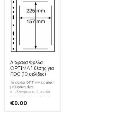
προστατευτικό φύλλο.
προστατευτικό φύλλο.
Πακέτο των 50. (Κωδ. 628)
Πακέτο των 50. (Κωδ. 627)
Διάφανα Φυλλα
OPTIMA 1 θέσης για
FDC (10 σελίδες)
Τα φύλλα OPTIMA με ειδική
μεμβράνη είναι
απαλλαγμένα από χημικό
αποσκληρυντικό και είναι
συμβατά με όλα τα αλμπουμ
€
9.00
OPTIMA. Φύλλα με
κρυστάλλινο διάφανο
φύλλο, με μία πλευρική
αποθήκευση και διπλή όψη.
Τα μαύρα φύλλα OPTIMA-S
προορίζονται για