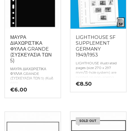
ΜΑΥΡΑ
LIGHTHOUSE SF
ΔΙΑΧΩΡΙΣΤΙΚΑ
SUPPLEMENT
ΦΥΛΛΑ GRANDE
GERMANY
(ΣΥΣΚΕΥΑΣΙΑ ΤΩΝ
1949/1953
5)
LIGHTHOUSE illustrated
pages (size 270 x 297
ΜΑΥΡΑ ΔΙΑΧΩΡΙΣΤΙΚΑ
mm/13-hole system) are
ΦΥΛΛΑ GRANDE
printed on non-ageing
(ΣΥΣΚΕΥΑΣΙΑ ΤΩΝ 5) (Κωδ.
wood and acid-free card
660)
€
8.50
(170 g/m 2 ) in high-
€
6.00
resolution black and
white offset print. Colour
printing is consciously
avoided. This allows you
to immediately spot the
missing stamps in your
collection.
SF protective
SOLD OUT
covers in sizes which
match the stamps, made