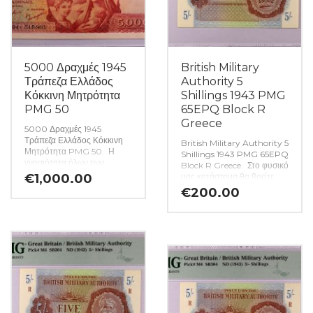
5000 Δραχμές 1945
British Military
Τράπεζα Ελλάδος
Authority 5
Κόκκινη Μητρότητα
Shillings 1943 PMG
PMG 50
65EPQ Block R
Greece
5000 Δραχμές 1945
Τράπεζα Ελλάδος Κόκκινη
British Military Authority 5
Μητρότητα PMG 50. Η
Shillings 1943 PMG 65EPQ
γνησιότητα όλων των
Block R Greece. Στο φυσικό
προϊόντων μας είναι
€
1,000.00
μας κατάστημα θα βρείτε
εγγυημένη εφ όρου ζωής
μεγάλη ποικιλία ελληνικών
€
200.00
ενώ τυχόν ιδιαιτερότητες –
και ξένων νομισμάτων και
ελαττώματα περιγράφονται
χαρτονομισμάτων καθώς και
αναλυτικά εφόσον
όλα τα απαραίτητα
υπάρχουν. (Κωδ. 9904)
αναλώσιμα για την συλλογή
σας.(Κωδ. 9898)