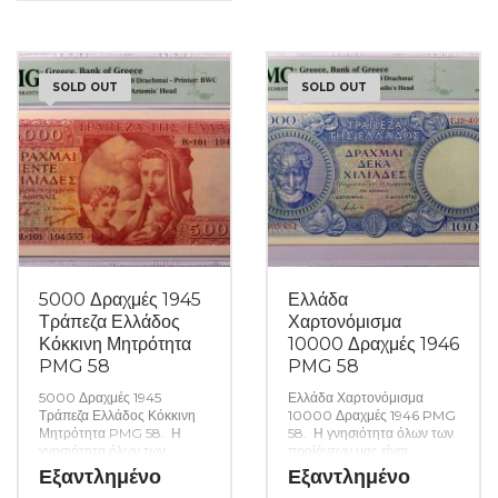
ενώ τυχόν ιδιαιτερότητες –
ελαττώματα περιγράφονται
αναλυτικά εφόσον
υπάρχουν. (Κωδ. 9885)
SOLD OUT
SOLD OUT
5000 Δραχμές 1945
Ελλάδα
Τράπεζα Ελλάδος
Χαρτονόμισμα
Κόκκινη Μητρότητα
10000 Δραχμές 1946
PMG 58
PMG 58
5000 Δραχμές 1945
Ελλάδα Χαρτονόμισμα
Τράπεζα Ελλάδος Κόκκινη
10000 Δραχμές 1946 PMG
Μητρότητα PMG 58. Η
58. Η γνησιότητα όλων των
γνησιότητα όλων των
προϊόντων μας είναι
προϊόντων μας είναι
εγγυημένη εφ όρου ζωής
Εξαντλημένο
Εξαντλημένο
εγγυημένη εφ όρου ζωής
ενώ τυχόν ιδιαιτερότητες –