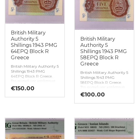
British Military
Authority 5
British Military
Shillings 1943 PMG
Authority 5
64EPQ Block R
Shillings 1943 PMG
Greece
58EPQ Block R
Greece
British Military Authority 5
Shillings 1943 PMG
British Military Authority 5
64EPQ Block R Greece.
Shillings 1943 PMG
Στο φυσικό μας κατάστημα
58EPQ Block R Greece.
θα βρείτε μεγάλη ποικιλία
€
150.00
Στο φυσικό μας κατάστημα
ελληνικών και ξένων
θα βρείτε μεγάλη ποικιλία
€
100.00
νομισμάτων και
ελληνικών και ξένων
χαρτονομισμάτων καθώς και
νομισμάτων και
όλα τα απαραίτητα
χαρτονομισμάτων καθώς και
αναλώσιμα για την συλλογή
όλα τα απαραίτητα
σας.(Κωδ. 9897)
αναλώσιμα για την συλλογή
σας.(Κωδ. 9896)