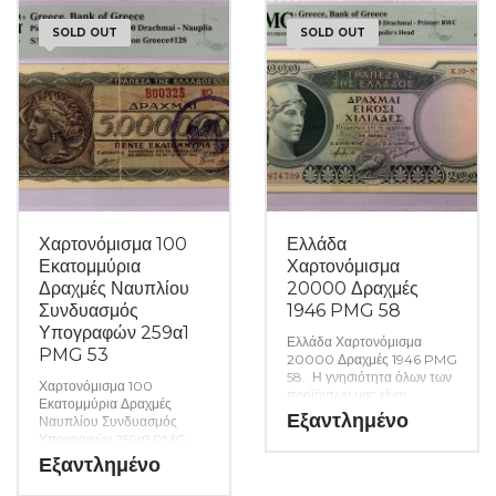
υπάρχουν. (Κωδ. 9887)
υπάρχουν. (Κωδ. 9886)
SOLD OUT
SOLD OUT
Χαρτονόμισμα 100
Ελλάδα
Εκατομμύρια
Χαρτονόμισμα
Δραχμές Ναυπλίου
20000 Δραχμές
Συνδυασμός
1946 PMG 58
Υπογραφών 259α1
Ελλάδα Χαρτονόμισμα
PMG 53
20000 Δραχμές 1946 PMG
58. Η γνησιότητα όλων των
Χαρτονόμισμα 100
προϊόντων μας είναι
Εκατομμύρια Δραχμές
εγγυημένη εφ όρου ζωής
Εξαντλημένο
Ναυπλίου Συνδυασμός
ενώ τυχόν ιδιαιτερότητες –
Υπογραφών 259α1 PMG
ελαττώματα περιγράφονται
53. Η γνησιότητα όλων των
Εξαντλημένο
αναλυτικά εφόσον
προϊόντων μας είναι
υπάρχουν. (Κωδ. 9880)
εγγυημένη εφ όρου ζωής