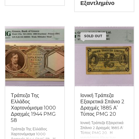
νομισμάτων μας είναι
Εξαντλημένο
ενώ τυχών ιδιαιτερότητες –
εγγυημένη εφ όρου ζωής
ελαττώματα περιγράφονται
ενώ τυχών ιδιαιτερότητες –
αναλυτικά εφόσον
ελαττώματα περιγράφονται
υπάρχουν. (Κωδ. 9877)
αναλυτικά εφόσον
υπάρχουν. (Κωδ. 9876)
SOLD OUT
Τράπεζα Της
Ιονική Τράπεζα
Ελλάδος
Εξαιρετικά Σπάνιο 2
Χαρτονόμισμα 1000
Δραχμές 1885 Α’
Δραχμές 1944 PMG
Τύπος PMG 20
58
Ιονική Τράπεζα Εξαιρετικά
Σπάνιο 2 Δραχμές 1885 Α’
Τράπεζα Της Ελλάδος
Τύπος PMG 20. Η
Χαρτονόμισμα 1000
γνησιότητα όλων των
Δραχμές 1944 PMG 58. Η