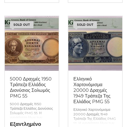
ενώ τυχόν ιδιαιτερότητες –
ελαττώματα περιγράφονται
ελαττώματα περιγράφονται
αναλυτικά εφόσον
αναλυτικά εφόσον
υπάρχουν. (Κωδ. 9878)
υπάρχουν. (Κωδ. 9879)
SOLD OUT
SOLD OUT
5000 Δραχμές 1950
Ελληνικό
Τράπεζα Ελλάδος
Χαρτονόμισμα
Διονύσιος Σολωμός
20000 Δραχμές
PMG 55
1949 Τράπεζα Της
Ελλάδος PMG 55
5000 Δραχμές 1950
Τράπεζα Ελλάδος Διονύσιος
Ελληνικό Χαρτονόμισμα
Σολωμός PMG 55. Η
20000 Δραχμές 1949
γνησιότητα όλων των
Τράπεζα Της Ελλάδος PMG
νομισμάτων μας είναι
Εξαντλημένο
55. Η γνησιότητα όλων των
εγγυημένη εφ όρου ζωής