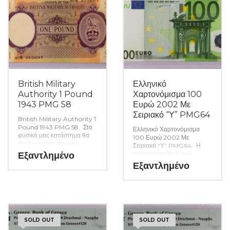
British Military
Ελληνικό
Authority 1 Pound
Χαρτονόμισμα 100
1943 PMG 58
Ευρώ 2002 Με
Σειριακό “Υ” PMG64
British Military Authority 1
Pound 1943 PMG 58. Στο
Ελληνικό Χαρτονόμισμα
φυσικό μας κατάστημα θα
100 Ευρώ 2002 Με
βρείτε μεγάλη ποικιλία
Σειριακό “Υ” PMG64. Η
ελληνικών και ξένων
Εξαντλημένο
γνησιότητα όλων των
νομισμάτων και
προϊόντων μας είναι
Εξαντλημένο
χαρτονομισμάτων καθώς και
εγγυημένη εφ όρου ζωής
όλα τα απαραίτητα
ενώ τυχόν ιδιαιτερότητες –
αναλώσιμα για την συλλογή
ελαττώματα περιγράφονται
σας.(Κωδ. 9889)
αναλυτικά εφόσον
υπάρχουν. (Κωδ. 9888)
SOLD OUT
SOLD OUT