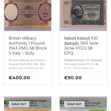
British Military
Ιταλική Κατοχή 100
Authority 1 Pound
Δραχμές 1941 Isole
1943 PMG 58 Block
Jonie PCGS 58
S Italy – Sicily
EPQ
British Military Authority 1
Ιταλική Κατοχή 100 Δραχμές
Pound 1943 PMG 58. Στο
1941 Isole Jonie PCGS 58
φυσικό μας κατάστημα θα
EPQ. Στο φυσικό μας
βρείτε μεγάλη ποικιλία
κατάστημα θα βρείτε μεγάλη
ελληνικών και ξένων
ποικιλία ελληνικών και ξένων
€
400.00
€
90.00
νομισμάτων και
νομισμάτων και
χαρτονομισμάτων καθώς και
χαρτονομισμάτων καθώς και
όλα τα απαραίτητα
όλα τα απαραίτητα
αναλώσιμα για την συλλογή
αναλώσιμα για την συλλογή
σας.(Κωδ. 9895)
σας.(Κωδ. 9890)
SOLD OUT
SOLD OUT