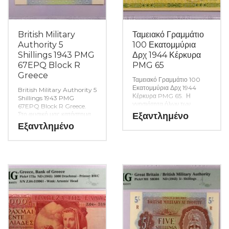
British Military
Ταμειακό Γραμμάτιο
Authority 5
100 Εκατομμύρια
Shillings 1943 PMG
Δρχ 1944 Κέρκυρα
67EPQ Block R
PMG 65
Greece
Ταμειακό Γραμμάτιο 100
Εκατομμύρια Δρχ 1944
British Military Authority 5
Κέρκυρα PMG 65. Η
Shillings 1943 PMG
γνησιότητα όλων των
67EPQ Block R Greece.
χαρτονομισμάτων μας είναι
Στο φυσικό μας κατάστημα
Εξαντλημένο
εγγυημένη εφ όρου ζωής
θα βρείτε μεγάλη ποικιλία
Εξαντλημένο
ενώ τυχόν ιδιαιτερότητες –
ελληνικών και ξένων
ελαττώματα περιγράφονται
νομισμάτων και
αναλυτικά εφόσον
χαρτονομισμάτων καθώς και
υπάρχουν. (Κωδ. 9905)
όλα τα απαραίτητα
αναλώσιμα για την συλλογή
σας.(Κωδ. 9906)