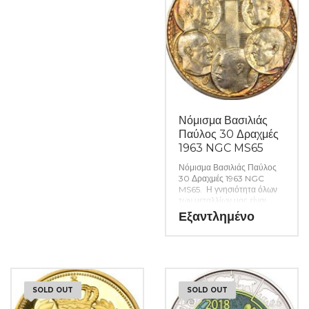
Νόμισμα Βασιλιάς
Παύλος 30 Δραχμές
1963 NGC MS65
Νόμισμα Βασιλιάς Παύλος
30 Δραχμές 1963 NGC
MS65. Η γνησιότητα όλων
των μεταλλίων μας είναι
εγγυημένη εφ όρου ζωής
Εξαντλημένο
ενώ τυχόν ιδιαιτερότητες –
ελαττώματα περιγράφονται
αναλυτικά εφόσον
υπάρχουν. (Κωδ. 9393)
SOLD OUT
SOLD OUT