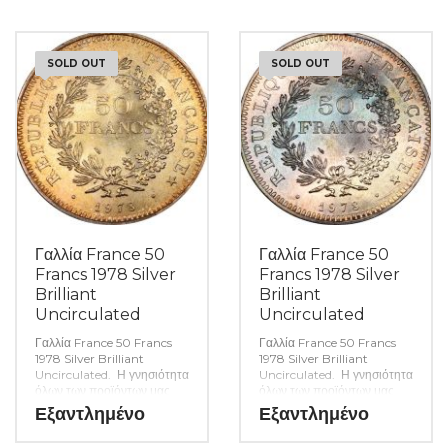
εφόσον υπάρχουν. (Κωδ.
9065)
SOLD OUT
SOLD OUT
Γαλλία France 50
Γαλλία France 50
Francs 1978 Silver
Francs 1978 Silver
Brilliant
Brilliant
Uncirculated
Uncirculated
Γαλλία France 50 Francs
Γαλλία France 50 Francs
1978 Silver Brilliant
1978 Silver Brilliant
Uncirculated. Η γνησιότητα
Uncirculated. Η γνησιότητα
όλων των προϊόντων μας
όλων των προϊόντων μας
είναι εγγυημένη εφ όρου
είναι εγγυημένη εφ όρου
Εξαντλημένο
Εξαντλημένο
ζωής ενώ τυχόν
ζωής ενώ τυχόν
ιδιαιτερότητες – ελαττώματα
ιδιαιτερότητες – ελαττώματα