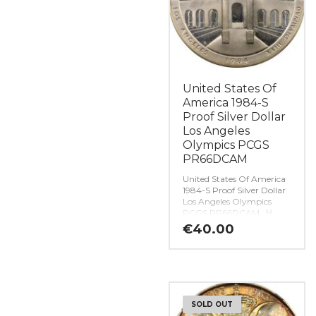
United States Of
America 1984-S
Proof Silver Dollar
Los Angeles
Olympics PCGS
PR66DCAM
United States Of America
1984-S Proof Silver Dollar
Los Angeles Olympics
PCGS PR66DCAM. Η
γνησιότητα όλων των
€
40.00
προϊόντων μας είναι
εγγυημένη εφ όρου ζωής
ενώ τυχόν ιδιαιτερότητες –
ελαττώματα περιγράφονται
αναλυτικά εφόσον
υπάρχουν. (Κωδ. 9459)
SOLD OUT