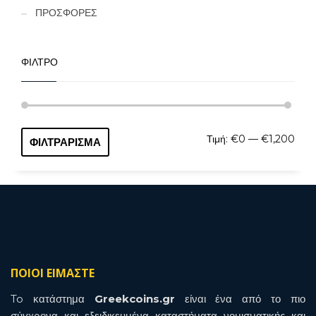
ΠΡΟΣΦΟΡΕΣ
ΦΙΛΤΡΟ
Ελάχ
Μέγι
Τιμή:
€0
—
€1,200
ΦΙΛΤΡΆΡΙΣΜΑ
τιμή
τιμή
ΠΟΙΟΙ ΕΙΜΑΣΤΕ
To κατάστημα
Greekcoins.gr
είναι ένα από το πιο
σύγχρονα και εξειδικευμένα καταστήματα νομισματικής και