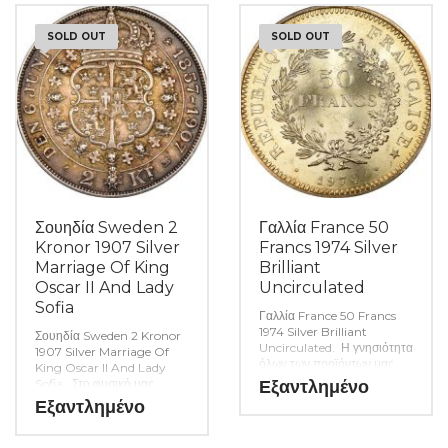
σας. (Κωδ. 9175)
SOLD OUT
SOLD OUT
Σουηδία Sweden 2
Γαλλία France 50
Kronor 1907 Silver
Francs 1974 Silver
Marriage Of King
Brilliant
Oscar II And Lady
Uncirculated
Sofia
Γαλλία France 50 Francs
1974 Silver Brilliant
Σουηδία Sweden 2 Kronor
Uncirculated. Η γνησιότητα
1907 Silver Marriage Of
όλων των προϊόντων μας
King Oscar II And Lady
είναι εγγυημένη εφ όρου
Sofia. Στο φυσικό μας
Εξαντλημένο
ζωής ενώ τυχόν
κατάστημα θα βρείτε μεγάλη
Εξαντλημένο
ιδιαιτερότητες – ελαττώματα
ποικιλία ελληνικών και ξένων
περιγράφονται αναλυτικά
νομισμάτων και
εφόσον υπάρχουν. (Κωδ.
χαρτονομισμάτων καθώς και