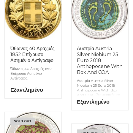
Όθωνας 40 Δραχμές
Αυστρία Austria
1852 Επίχρυσο
Silver Niobium 25
Ασημένιο Αντίγραφο
Euro 2018
Anthopocene With
Όθωνας 40 Δραχμές 1852
Box And COA
Επίχρυσο Ασημένιο
Αντίγραφο.
Αυστρία Austria Silver
Niobium 25 Euro 2018
Η γνησιότητα όλων των
Εξαντλημένο
Anthopocene With Box
προϊόντων μας είναι
And COA. Στο φυσικό μας
εγγυημένη εφ όρου ζωής
κατάστημα θα βρείτε μεγάλη
Εξαντλημένο
ενώ τυχόν ιδιαιτερότητες –
ποικιλία ελληνικών και ξένων
ελαττώματα περιγράφονται
νομισμάτων και
αναλυτικά εφόσον
χαρτονομισμάτων καθώς και
υπάρχουν. (Κωδ. 9358)
όλα τα απαραίτητα
SOLD OUT
αναλώσιμα για την συλλογή
σας. (Κωδ. 9296)