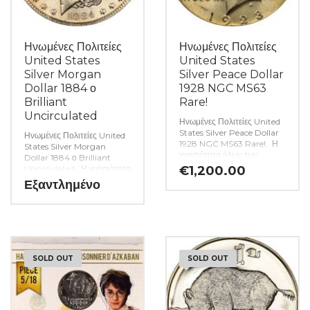
Ηνωμένες Πολιτείες
Ηνωμένες Πολιτείες
United States
United States
Silver Morgan
Silver Peace Dollar
Dollar 1884 ο
1928 NGC MS63
Brilliant
Rare!
Uncirculated
Ηνωμένες Πολιτείες United
States Silver Peace Dollar
Ηνωμένες Πολιτείες United
1928 NGC MS63 Rare!. Η
States Silver Morgan
γνησιότητα όλων των
Dollar 1884 ο Brilliant
προϊόντων μας είναι
Uncirculated. Η γνησιότητα
€
1,200.00
εγγυημένη εφ όρου ζωής
όλων των προϊόντων μας
Εξαντλημένο
ενώ τυχόν ιδιαιτερότητες –
είναι εγγυημένη εφ όρου
ελαττώματα περιγράφονται
ζωής ενώ τυχόν
αναλυτικά εφόσον
ιδιαιτερότητες – ελαττώματα
υπάρχουν. (Κωδ. 9571)
περιγράφονται αναλυτικά
εφόσον υπάρχουν. (Κωδ.
9586)
SOLD OUT
SOLD OUT