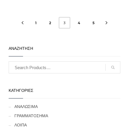
περιγράφονται αναλυτικά
περιγράφονται αναλυτικά
εφόσον υπάρχουν. (Κωδ.
εφόσον υπάρχουν. (Κωδ.
9063)
9062)
1
2
4
5
3
ΑΝΑΖΗΤΗΣΗ
ΚΑΤΗΓΟΡΙΕΣ
ΑΝΑΛΩΣΙΜΑ
ΓΡΑΜΜΑΤΟΣΗΜΑ
ΛΟΙΠΑ