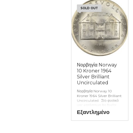
σας. (Κωδ. 9177)
SOLD OUT
Νορβηγία Norway
10 Kroner 1964
Silver Brilliant
Uncirculated
Νορβηγία Norway 10
Kroner 1964 Silver Brilliant
Uncirculated. Στο φυσικό
μας κατάστημα θα βρείτε
μεγάλη ποικιλία ελληνικών
Εξαντλημένο
και ξένων νομισμάτων και
χαρτονομισμάτων καθώς και
όλα τα απαραίτητα
αναλώσιμα για την συλλογή