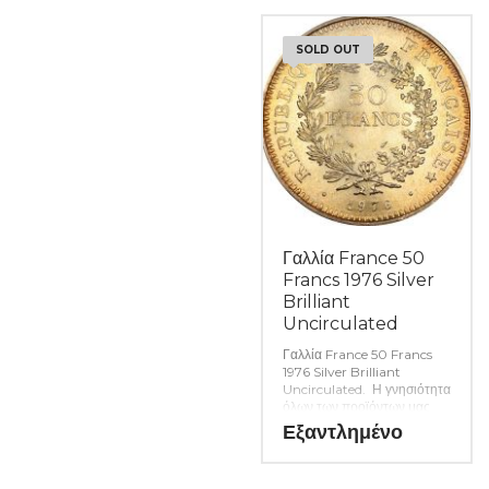
9067)
όλα τα απαραίτητα
αναλώσιμα για την συλλογή
SOLD OUT
σας. (Κωδ. 9095)
Γαλλία France 50
Francs 1976 Silver
Brilliant
Uncirculated
Γαλλία France 50 Francs
1976 Silver Brilliant
Uncirculated. Η γνησιότητα
όλων των προϊόντων μας
είναι εγγυημένη εφ όρου
Εξαντλημένο
ζωής ενώ τυχόν
ιδιαιτερότητες – ελαττώματα
περιγράφονται αναλυτικά