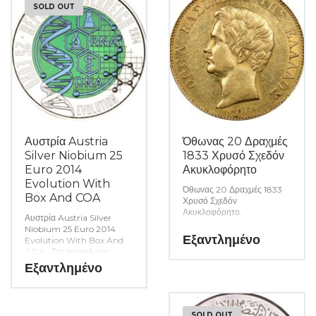
SOLD OUT
Αυστρία Austria
Όθωνας 20 Δραχμές
Silver Niobium 25
1833 Χρυσό Σχεδόν
Euro 2014
Ακυκλοφόρητο
Evolution With
Όθωνας 20 Δραχμές 1833
Box And COA
Χρυσό Σχεδόν
Ακυκλοφόρητο.
Αυστρία Austria Silver
Niobium 25 Euro 2014
Η γνησιότητα όλων των
Εξαντλημένο
Evolution With Box And
προϊόντων μας είναι
COA. Στο φυσικό μας
εγγυημένη εφ όρου ζωής
κατάστημα θα βρείτε μεγάλη
Εξαντλημένο
ενώ τυχόν ιδιαιτερότητες –
ποικιλία ελληνικών και ξένων
ελαττώματα περιγράφονται
νομισμάτων και
αναλυτικά εφόσον
χαρτονομισμάτων καθώς και
υπάρχουν. (Κωδ. 9218)
όλα τα απαραίτητα
SOLD OUT