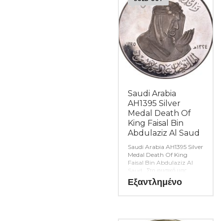
αναλώσιμα για την συλλογή
σας. (Κωδ. 9293)
Saudi Arabia
AH1395 Silver
Medal Death Of
King Faisal Bin
Abdulaziz Al Saud
Saudi Arabia AH1395 Silver
Medal Death Of King
Faisal Bin Abdulaziz Al
Saud. Στο φυσικό μας
κατάστημα θα βρείτε μεγάλη
Εξαντλημένο
ποικιλία ελληνικών και ξένων
νομισμάτων και
χαρτονομισμάτων καθώς και
όλα τα απαραίτητα
αναλώσιμα για την συλλογή