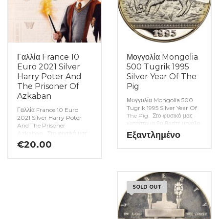
Γαλλία France 10
Μογγολία Mongolia
Euro 2021 Silver
500 Tugrik 1995
Harry Poter And
Silver Year Of The
The Prisoner Of
Pig
Azkaban
Μογγολία Mongolia 500
Tugrik 1995 Silver Year Of
Γαλλία France 10 Euro
The Pig. Στο φυσικό μας
2021 Silver Harry Poter
κατάστημα θα βρείτε μεγάλη
And The Prisoner
ποικιλία ελληνικών και ξένων
Azkaban. Στο φυσικό μας
Εξαντλημένο
νομισμάτων και
κατάστημα θα βρείτε μεγάλη
€
20.00
χαρτονομισμάτων καθώς και
ποικιλία ελληνικών και ξένων
όλα τα απαραίτητα
νομισμάτων και
αναλώσιμα για την συλλογή
χαρτονομισμάτων καθώς και
σας.
(Κωδ. 9475)
όλα τα απαραίτητα
αναλώσιμα για την συλλογή
SOLD OUT
σας. (Κωδ. 9555)