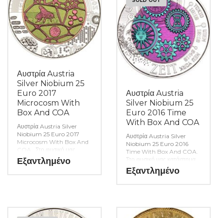
SOLD OUT
Αυστρία Austria
Silver Niobium 25
Euro 2017
Αυστρία Austria
Microcosm With
Silver Niobium 25
Box And COA
Euro 2016 Time
With Box And COA
Αυστρία Austria Silver
Niobium 25 Euro 2017
Αυστρία Austria Silver
Microcosm With Box And
Niobium 25 Euro 2016
COA. Στο φυσικό μας
Time With Box And COA.
κατάστημα θα βρείτε μεγάλη
Εξαντλημένο
Στο φυσικό μας κατάστημα
ποικιλία ελληνικών και ξένων
θα βρείτε μεγάλη ποικιλία
Εξαντλημένο
νομισμάτων και
ελληνικών και ξένων
χαρτονομισμάτων καθώς και
νομισμάτων και
όλα τα απαραίτητα
χαρτονομισμάτων καθώς και
αναλώσιμα για την συλλογή
όλα τα απαραίτητα
σας. (Κωδ. 9295)
αναλώσιμα για την συλλογή
σας. (Κωδ. 9294)