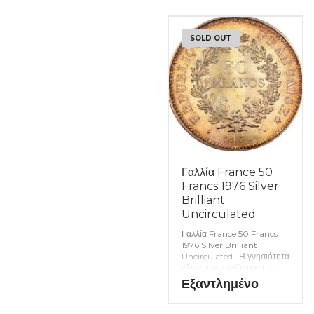
εφόσον υπάρχουν. (Κωδ.
9066)
SOLD OUT
Γαλλία France 50
Francs 1976 Silver
Brilliant
Uncirculated
Γαλλία France 50 Francs
1976 Silver Brilliant
Uncirculated. Η γνησιότητα
όλων των προϊόντων μας
είναι εγγυημένη εφ όρου
Εξαντλημένο
ζωής ενώ τυχόν
ιδιαιτερότητες – ελαττώματα
περιγράφονται αναλυτικά