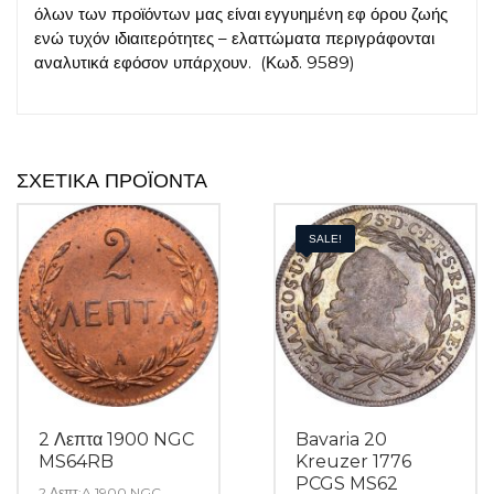
όλων των προϊόντων μας είναι εγγυημένη εφ όρου ζωής
ενώ τυχόν ιδιαιτερότητες – ελαττώματα περιγράφονται
αναλυτικά εφόσον υπάρχουν. (Κωδ. 9589)
ΣΧΕΤΙΚΆ ΠΡΟΪΌΝΤΑ
SALE!
2 Λεπτα 1900 NGC
Bavaria 20
MS64RB
Kreuzer 1776
PCGS MS62
2 Λεπτ;A 1900 NGC