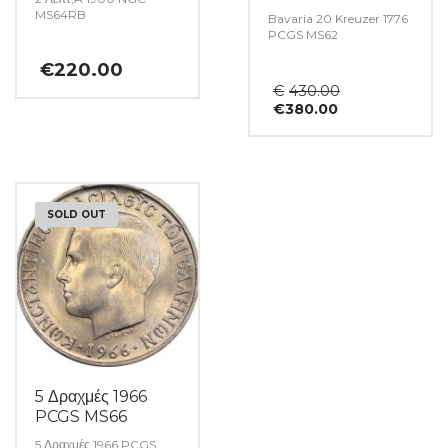
MS64RB
Bavaria 20 Kreuzer 1776
PCGS MS62
€
220.00
Original
€
430.00
Η
price
€
380.00
τρέχουσα
was:
τιμή
€430.00.
είναι:
€380.00.
SOLD OUT
5 Δραχμές 1966
PCGS MS66
5 Δραχμές 1966 PCGS