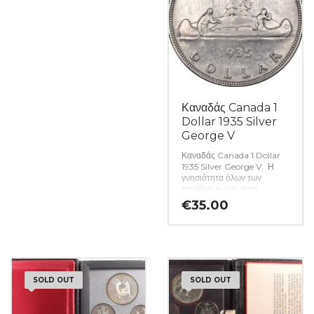
Καναδάς Canada 1
Dollar 1935 Silver
George V
Καναδάς Canada 1 Dollar
1935 Silver George V. Η
γνησιότητα όλων των
προϊόντων μας είναι
εγγυημένη εφ όρου ζωής
€
35.00
ενώ τυχόν ιδιαιτερότητες –
ελαττώματα περιγράφονται
αναλυτικά εφόσον
υπάρχουν. (Κωδ. 7131)
SOLD OUT
SOLD OUT