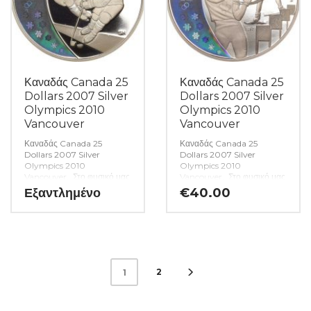
Καναδάς Canada 25
Καναδάς Canada 25
Dollars 2007 Silver
Dollars 2007 Silver
Olympics 2010
Olympics 2010
Vancouver
Vancouver
Καναδάς Canada 25
Καναδάς Canada 25
Dollars 2007 Silver
Dollars 2007 Silver
Olympics 2010
Olympics 2010
Vancouver. Στο φυσικό μας
Vancouver. Στο φυσικό μας
κατάστημα θα βρείτε μεγάλη
κατάστημα θα βρείτε μεγάλη
Εξαντλημένο
€
40.00
ποικιλία ελληνικών και ξένων
ποικιλία ελληνικών και ξένων
νομισμάτων και
νομισμάτων και
χαρτονομισμάτων καθώς και
χαρτονομισμάτων καθώς και
όλα τα απαραίτητα
όλα τα απαραίτητα
αναλώσιμα για την συλλογή
αναλώσιμα για την συλλογή
σας. (Κωδ. 6446)
σας. (Κωδ. 6445)
2
1