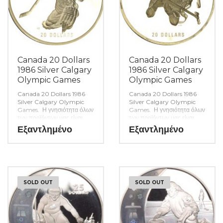
Canada 20 Dollars
Canada 20 Dollars
1986 Silver Calgary
1986 Silver Calgary
Olympic Games
Olympic Games
Canada 20 Dollars 1986
Canada 20 Dollars 1986
Silver Calgary Olympic
Silver Calgary Olympic
Games. Η γνησιότητα όλων
Games. Η γνησιότητα όλων
των προϊόντων μας είναι
των προϊόντων μας είναι
εγγυημένη εφ όρου ζωής
εγγυημένη εφ όρου ζωής
Εξαντλημένο
Εξαντλημένο
ενώ τυχόν ιδιαιτερότητες –
ενώ τυχόν ιδιαιτερότητες –
ελαττώματα περιγράφονται
ελαττώματα περιγράφονται
αναλυτικά εφόσον
αναλυτικά εφόσον
υπάρχουν. (Κωδ. 6484)
υπάρχουν. (Κωδ. 6483)
SOLD OUT
SOLD OUT