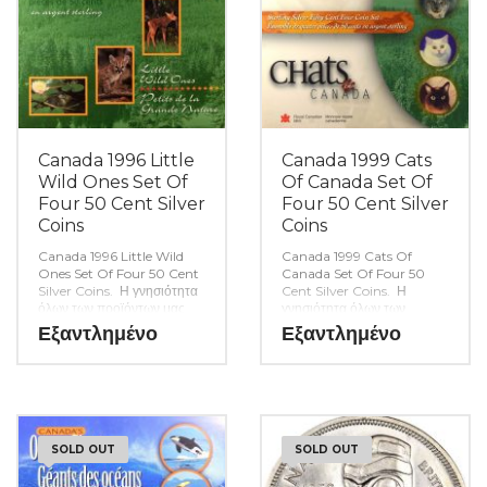
Canada 1996 Little
Canada 1999 Cats
Wild Ones Set Of
Of Canada Set Of
Four 50 Cent Silver
Four 50 Cent Silver
Coins
Coins
Canada 1996 Little Wild
Canada 1999 Cats Of
Ones Set Of Four 50 Cent
Canada Set Of Four 50
Silver Coins. Η γνησιότητα
Cent Silver Coins. Η
όλων των προϊόντων μας
γνησιότητα όλων των
είναι εγγυημένη εφ όρου
προϊόντων μας είναι
Εξαντλημένο
Εξαντλημένο
ζωής ενώ τυχόν
εγγυημένη εφ όρου ζωής
ιδιαιτερότητες – ελαττώματα
ενώ τυχόν ιδιαιτερότητες –
περιγράφονται αναλυτικά
ελαττώματα περιγράφονται
εφόσον υπάρχουν. (Κωδ.
αναλυτικά εφόσον
8348)
υπάρχουν. (Κωδ. 8347)
SOLD OUT
SOLD OUT