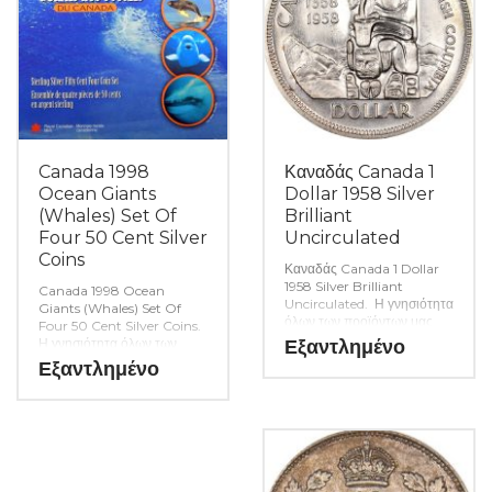
Canada 1998
Καναδάς Canada 1
Ocean Giants
Dollar 1958 Silver
(Whales) Set Of
Brilliant
Four 50 Cent Silver
Uncirculated
Coins
Καναδάς Canada 1 Dollar
1958 Silver Brilliant
Canada 1998 Ocean
Uncirculated. Η γνησιότητα
Giants (Whales) Set Of
όλων των προϊόντων μας
Four 50 Cent Silver Coins.
είναι εγγυημένη εφ όρου
Η γνησιότητα όλων των
Εξαντλημένο
ζωής ενώ τυχόν
προϊόντων μας είναι
Εξαντλημένο
ιδιαιτερότητες – ελαττώματα
εγγυημένη εφ όρου ζωής
περιγράφονται αναλυτικά
ενώ τυχόν ιδιαιτερότητες –
εφόσον υπάρχουν. (Κωδ.
ελαττώματα περιγράφονται
8314)
αναλυτικά εφόσον
υπάρχουν. (Κωδ. 8346)