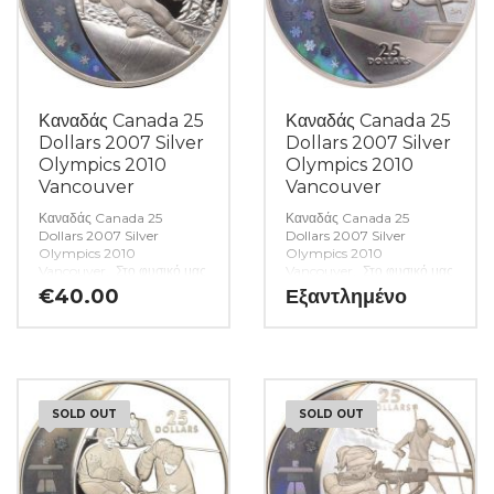
Καναδάς Canada 25
Καναδάς Canada 25
Dollars 2007 Silver
Dollars 2007 Silver
Olympics 2010
Olympics 2010
Vancouver
Vancouver
Καναδάς Canada 25
Καναδάς Canada 25
Dollars 2007 Silver
Dollars 2007 Silver
Olympics 2010
Olympics 2010
Vancouver. Στο φυσικό μας
Vancouver. Στο φυσικό μας
κατάστημα θα βρείτε μεγάλη
κατάστημα θα βρείτε μεγάλη
€
40.00
Εξαντλημένο
ποικιλία ελληνικών και ξένων
ποικιλία ελληνικών και ξένων
νομισμάτων και
νομισμάτων και
χαρτονομισμάτων καθώς και
χαρτονομισμάτων καθώς και
όλα τα απαραίτητα
όλα τα απαραίτητα
αναλώσιμα για την συλλογή
αναλώσιμα για την συλλογή
σας. (Κωδ. 6448)
σας. (Κωδ. 6447)
SOLD OUT
SOLD OUT