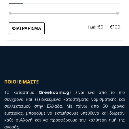
Ελάχ
Μέγι
Τιμή:
€0
—
€100
ΦΙΛΤΡΆΡΙΣΜΑ
τιμή
τιμή
ΠΟΙΟΙ ΕΙΜΑΣΤΕ
To κατάστημα
Greekcoins.gr
είναι ένα από το πιο
σύγχρονα και εξειδικευμένα καταστήματα νομισματικής και
συλλεκτισμού στην Ελλάδα. Με πάνω από 30 χρόνια
εμπειρίας, μπορούμε να εκτιμήσουμε υπεύθυνα και δωρεάν
κάθε συλλογή και να προσφέρουμε την καλύτερη τιμή της
αγοράς.