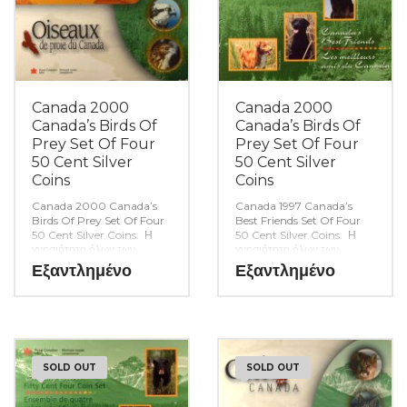
Canada 2000
Canada 2000
Canada’s Birds Of
Canada’s Birds Of
Prey Set Of Four
Prey Set Of Four
50 Cent Silver
50 Cent Silver
Coins
Coins
Canada 2000 Canada’s
Canada 1997 Canada’s
Birds Of Prey Set Of Four
Best Friends Set Of Four
50 Cent Silver Coins. Η
50 Cent Silver Coins. Η
γνησιότητα όλων των
γνησιότητα όλων των
προϊόντων μας είναι
προϊόντων μας είναι
Εξαντλημένο
Εξαντλημένο
εγγυημένη εφ όρου ζωής
εγγυημένη εφ όρου ζωής
ενώ τυχόν ιδιαιτερότητες –
ενώ τυχόν ιδιαιτερότητες –
ελαττώματα περιγράφονται
ελαττώματα περιγράφονται
αναλυτικά εφόσον
αναλυτικά εφόσον
υπάρχουν. (Κωδ. 8350)
υπάρχουν. (Κωδ. 8349)
SOLD OUT
SOLD OUT