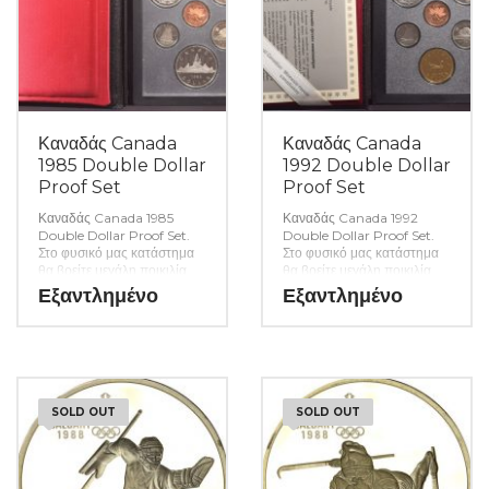
Καναδάς Canada
Καναδάς Canada
1985 Double Dollar
1992 Double Dollar
Proof Set
Proof Set
Καναδάς Canada 1985
Καναδάς Canada 1992
Double Dollar Proof Set.
Double Dollar Proof Set.
Στο φυσικό μας κατάστημα
Στο φυσικό μας κατάστημα
θα βρείτε μεγάλη ποικιλία
θα βρείτε μεγάλη ποικιλία
ελληνικών και ξένων
ελληνικών και ξένων
Εξαντλημένο
Εξαντλημένο
νομισμάτων και
νομισμάτων και
χαρτονομισμάτων καθώς και
χαρτονομισμάτων καθώς και
όλα τα απαραίτητα
όλα τα απαραίτητα
αναλώσιμα για την συλλογή
αναλώσιμα για την συλλογή
σας. (Κωδ. 7046)
σας. (Κωδ. 7045)
SOLD OUT
SOLD OUT