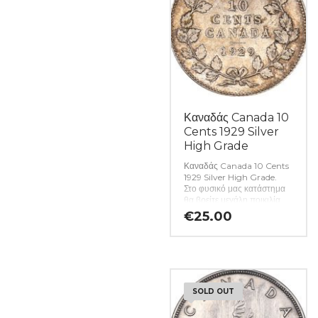
Καναδάς Canada 10
Cents 1929 Silver
High Grade
Καναδάς Canada 10 Cents
1929 Silver High Grade.
Στο φυσικό μας κατάστημα
θα βρείτε μεγάλη ποικιλία
ελληνικών και ξένων
€
25.00
νομισμάτων και
χαρτονομισμάτων καθώς και
όλα τα απαραίτητα
αναλώσιμα για την συλλογή
σας. (Κωδ. 7201)
SOLD OUT