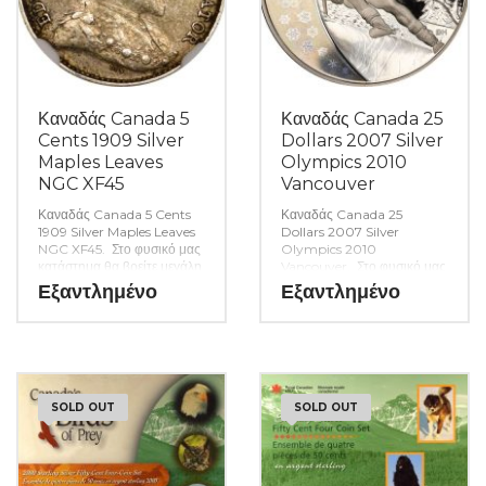
Καναδάς Canada 5
Καναδάς Canada 25
Cents 1909 Silver
Dollars 2007 Silver
Maples Leaves
Olympics 2010
NGC XF45
Vancouver
Καναδάς Canada 5 Cents
Καναδάς Canada 25
1909 Silver Maples Leaves
Dollars 2007 Silver
NGC XF45. Στο φυσικό μας
Olympics 2010
κατάστημα θα βρείτε μεγάλη
Vancouver. Στο φυσικό μας
ποικιλία ελληνικών και ξένων
κατάστημα θα βρείτε μεγάλη
Εξαντλημένο
Εξαντλημένο
νομισμάτων και
ποικιλία ελληνικών και ξένων
χαρτονομισμάτων καθώς και
νομισμάτων και
όλα τα απαραίτητα
χαρτονομισμάτων καθώς και
αναλώσιμα για την συλλογή
όλα τα απαραίτητα
σας. (Κωδ. 9977)
αναλώσιμα για την συλλογή
σας. (Κωδ. 8802)
SOLD OUT
SOLD OUT