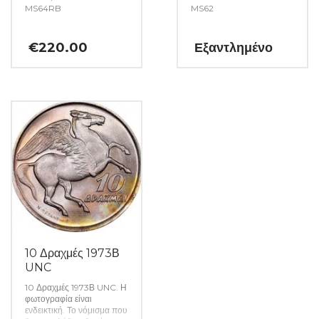
MS64RB
MS62
€
220.00
Εξαντλημένο
10 Δραχμές 1973Β
UNC
10 Δραχμές 1973Β UNC. Η
φωτογραφία είναι
ενδεικτική. Το νόμισμα που