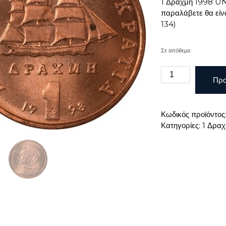
1 Δραχμή 1998 UNC
παραλάβετε θα είν
134)
Σε απόθεμα
1
Προ
ΔΡΑΧΜΗ
1998
UNC
Κωδικός προϊόντος
ποσότητα
Κατηγορίες:
1 Δρα