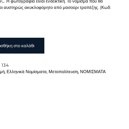
. Η φωτογραφία είναι ενδεικτική. Το νόμισμα που θα
αι αυστηρώς ακυκλοφόρητο από μασούρι τραπέζης. (Κωδ:
σθήκη στο καλάθι
:
134
χμή
,
Ελληνικά Νομίσματα
,
Μεταπολίτευση
,
ΝΟΜΙΣΜΑΤΑ