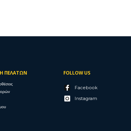
ΣΗ ΠΕΛΑΤΩΝ
FOLLOW US
οθέσεις
Facebook
γορών
Instagram
μου