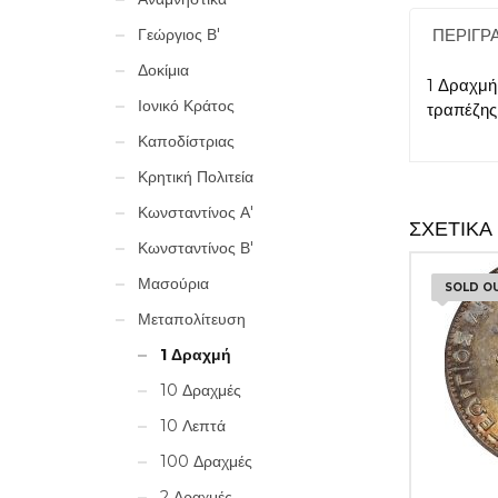
ΠΕΡΙΓΡ
Γεώργιος Β'
Δοκίμια
1 Δραχμή
Ιονικό Κράτος
τραπέζης.
Καποδίστριας
Κρητική Πολιτεία
Κωνσταντίνος Α'
ΣΧΕΤΙΚΆ
Κωνσταντίνος Β'
Μασούρια
SOLD O
Μεταπολίτευση
1 Δραχμή
10 Δραχμές
10 Λεπτά
100 Δραχμές
2 Δραχμές