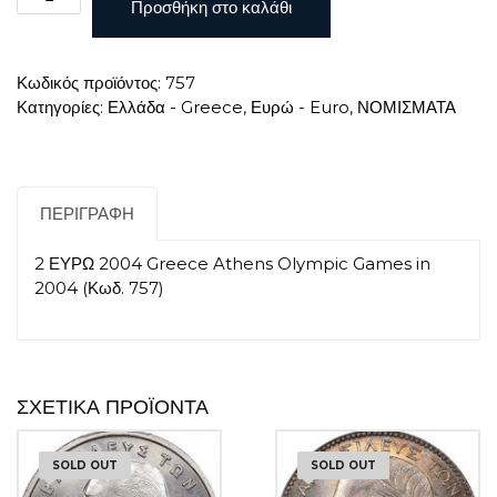
Προσθήκη στο καλάθι
ΕΥΡΩ
2004
Greece
Κωδικός προϊόντος:
757
Athens
Κατηγορίες:
Ελλάδα - Greece
,
Ευρώ - Euro
,
ΝΟΜΙΣΜΑΤΑ
Olympic
Games
in
2004
ποσότητα
ΠΕΡΙΓΡΑΦΉ
2 ΕΥΡΩ 2004 Greece Athens Olympic Games in
2004 (Κωδ. 757)
ΣΧΕΤΙΚΆ ΠΡΟΪΌΝΤΑ
SOLD OUT
SOLD OUT