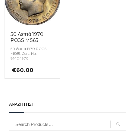
50 Λεπτά 1970
PCGS MS65
50 Λεπτά 1970 PCGS
MS65. Cert. No.
81404970
€
60.00
ΑΝΑΖΗΤΗΣΗ