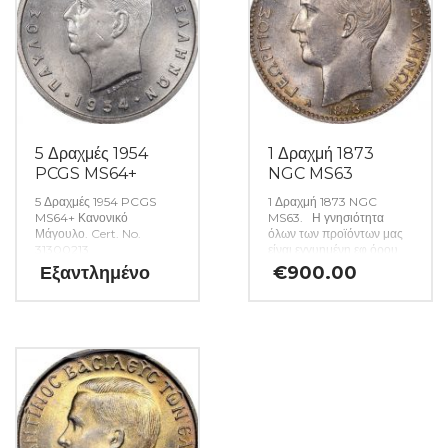
5 Δραχμές 1954
1 Δραχμή 1873
PCGS MS64+
NGC MS63
5 Δραχμές 1954 PCGS
1 Δραχμή 1873 NGC
MS64+ Κανονικό
MS63. Η γνησιότητα
Μάγουλο. Cert. No.
όλων των προϊόντων μας
31300213
είναι εγγυημένη εφ όρου
ζωής ενώ τυχόν
Εξαντλημένο
€
900.00
ιδιαιτερότητες –
ελαττώματα περιγράφονται
αναλυτικά εφόσον
υπάρχουν. (Κωδ. 47)