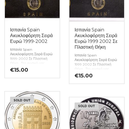
Ισπανία Spain
Ισπανία Spain
Ακυκλοφόρητη Σειρά
Ακυκλοφόρητη Σειρά
Ευρώ 1999-2002
Ευρώ 1999 2002 Σε
Πλαστική Θήκη
Ισπανία Spain
Ακυκλοφόρητη Σειρά Ευρώ
Ισπανία Spain
1999-2002 Σε Πλαστική
Ακυκλοφόρητη Σειρά Ευρώ
Θήκη. Στο φυσικό μας
1999 2002 Σε Πλαστική
κατάστημα θα βρείτε μεγάλη
€
15.00
Θήκη. Στο φυσικό μας
ποικιλία ελληνικών και ξένων
κατάστημα θα βρείτε μεγάλη
€
15.00
νομισμάτων και
ποικιλία ελληνικών και ξένων
χαρτονομισμάτων καθώς και
νομισμάτων και
όλα τα απαραίτητα
χαρτονομισμάτων καθώς και
αναλώσιμα για την συλλογή
όλα τα απαραίτητα
σας.
(Κωδ. 5308)
αναλώσιμα για την συλλογή
SOLD OUT
σας.
(Κωδ. 5138)
SOLD OUT