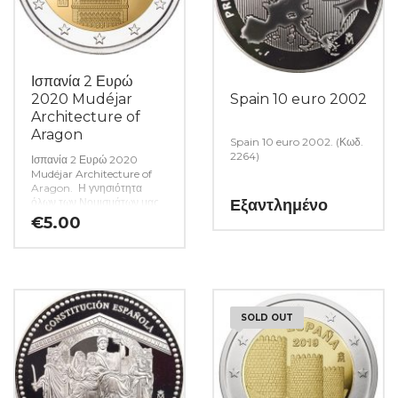
Ισπανία 2 Ευρώ
2020 Mudéjar
Spain 10 euro 2002
Architecture of
Aragon
Spain 10 euro 2002. (Κωδ.
2264)
Ισπανία 2 Ευρώ 2020
Mudéjar Architecture of
Aragon. Η γνησιότητα
όλων των Νομισμάτων μας
Εξαντλημένο
είναι εγγυημένη εφ όρου
€
5.00
ζωής ενώ τυχόν
ιδιαιτερότητες – ελαττώματα
περιγράφονται αναλυτικά
εφόσον υπάρχουν. (Κωδ.
3956)
SOLD OUT