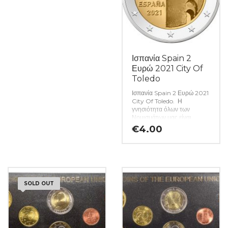
Ισπανία Spain 2
Ευρώ 2021 City Of
Toledo
Ισπανία Spain 2 Ευρώ 2021
City Of Toledo. Η
γνησιότητα όλων των
Νομισμάτων μας είναι
εγγυημένη εφ όρου ζωής
€
4.00
ενώ τυχόν ιδιαιτερότητες –
ελαττώματα περιγράφονται
αναλυτικά εφόσον
υπάρχουν. (Κωδ. 5586)
SOLD OUT