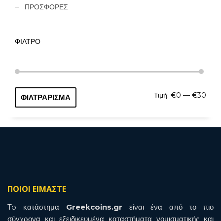
ΠΡΟΣΦΟΡΕΣ
ΦΙΛΤΡΟ
Ελάχ
Μέγι
Τιμή:
€0
—
€30
ΦΙΛΤΡΆΡΙΣΜΑ
τιμή
τιμή
ΠΟΙΟΙ ΕΙΜΑΣΤΕ
To κατάστημα
Greekcoins.gr
είναι ένα από το πιο
σύγχρονα και εξειδικευμένα καταστήματα νομισματικής και