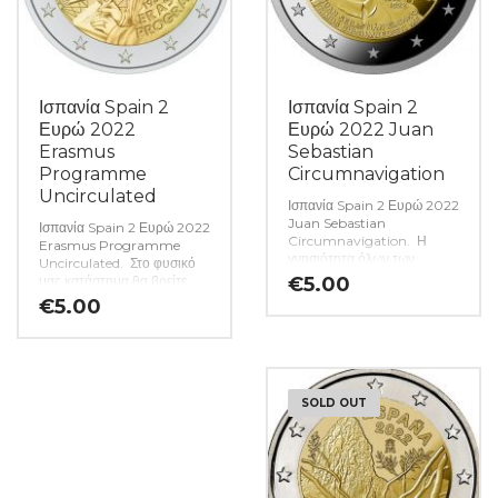
Ισπανία Spain 2
Ισπανία Spain 2
Ευρώ 2022
Ευρώ 2022 Juan
Erasmus
Sebastian
Programme
Circumnavigation
Uncirculated
Ισπανία Spain 2 Ευρώ 2022
Juan Sebastian
Ισπανία Spain 2 Ευρώ 2022
Circumnavigation. Η
Erasmus Programme
γνησιότητα όλων των
Uncirculated. Στο φυσικό
Νομισμάτων μας είναι
μας κατάστημα θα βρείτε
€
5.00
εγγυημένη εφ όρου ζωής
μεγάλη ποικιλία ελληνικών
€
5.00
ενώ τυχόν ιδιαιτερότητες –
και ξένων νομισμάτων και
ελαττώματα περιγράφονται
χαρτονομισμάτων καθώς και
αναλυτικά εφόσον
όλα τα απαραίτητα
υπάρχουν. (Κωδ. 7258)
αναλώσιμα για την συλλογή
σας.
(Κωδ. 7752)
SOLD OUT