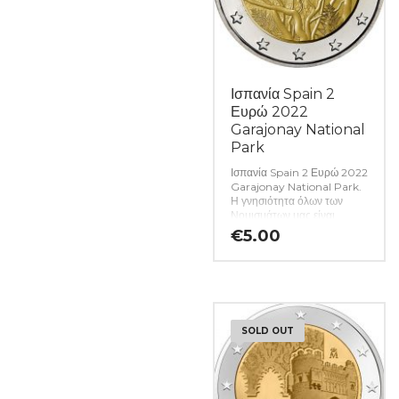
Ισπανία Spain 2
Ευρώ 2022
Garajonay National
Park
Ισπανία Spain 2 Ευρώ 2022
Garajonay National Park.
Η γνησιότητα όλων των
Νομισμάτων μας είναι
εγγυημένη εφ όρου ζωής
€
5.00
ενώ τυχόν ιδιαιτερότητες –
ελαττώματα περιγράφονται
αναλυτικά εφόσον
υπάρχουν. (Κωδ. 7257)
SOLD OUT