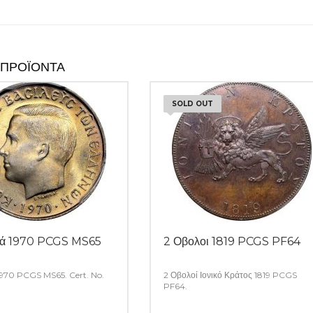
 ΠΡΟΪΌΝΤΑ
SOLD OUT
τά 1970 PCGS MS65
2 Οβολοι 1819 PCGS PF64
1970 PCGS MS65. Cert. No.
2 Οβολοί Ιονικό Κράτος 1819 PCGS
PF64.