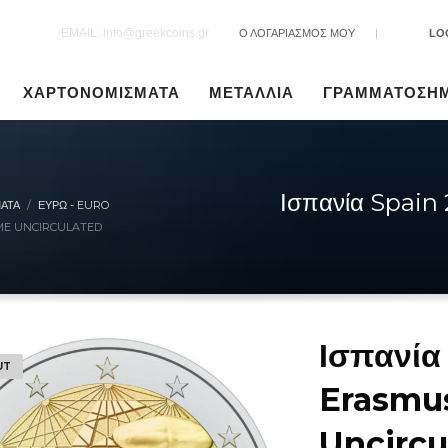
EMAIL: info@greekcoins.gr
Ο ΛΟΓΑΡΙΑΣΜΟΣ ΜΟΥ
|
LO
ΧΑΡΤΟΝΟΜΙΣΜΑΤΑ
ΜΕΤΑΛΛΙΑ
ΓΡΑΜΜΑΤΟΣΗ
Ισπανία Spai
ΑΤΑ
ΕΥΡΏ - EURO
MME UNCIRCULATED
Ισπανία
UT
Erasmu
Uncircu