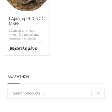
1 Δραχμή 1910 NGC
MS65
1 Δραχμή 1910 NGC
MS65. Στο φυσικό μας
κατάστημα θα βρείτε
μεγάλη ποικιλία ελληνικών
και ξένων νομισμάτων και
Εξαντλημένο
χαρτονομισμάτων καθώς
και όλα τα απαραίτητα
αναλώσιμα για την
συλλογή σας. (Κωδ. 49)
ΑΝΑΖΗΤΗΣΗ