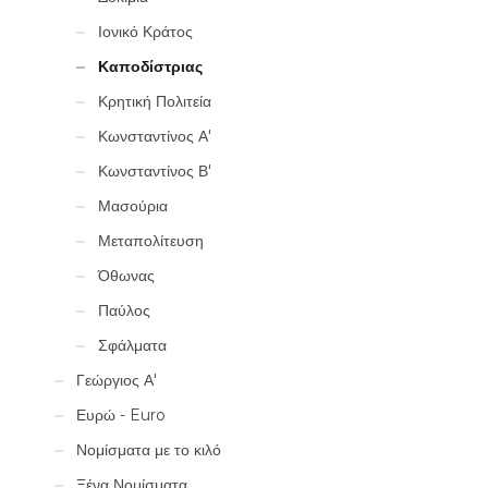
Ιονικό Κράτος
Καποδίστριας
Κρητική Πολιτεία
Κωνσταντίνος Α'
Κωνσταντίνος Β'
Μασούρια
Μεταπολίτευση
Όθωνας
Παύλος
Σφάλματα
Γεώργιος Α'
Ευρώ - Euro
Νομίσματα με το κιλό
Ξένα Νομίσματα