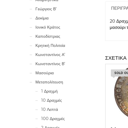
ΠΕΡΙΓΡ
Γεώργιος Β'
Δοκίμια
20 Δραχμ
μασούρι τ
Ιονικό Κράτος
Καποδίστριας
Κρητική Πολιτεία
Κωνσταντίνος Α'
ΣΧΕΤΙΚΆ
Κωνσταντίνος Β'
Μασούρια
SOLD O
Μεταπολίτευση
1 Δραχμή
10 Δραχμές
10 Λεπτά
100 Δραχμές
2 Δραχμές