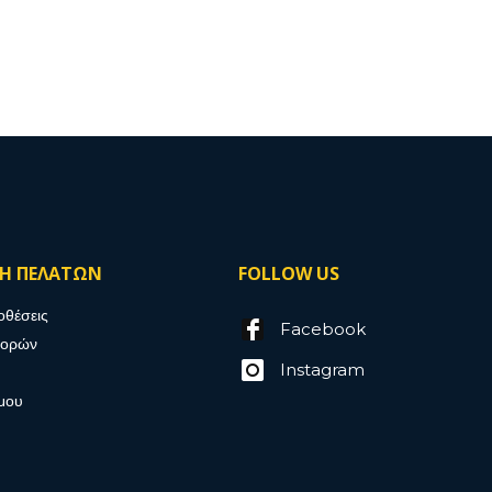
ΣΗ ΠΕΛΑΤΩΝ
FOLLOW US
οθέσεις
Facebook
γορών
Instagram
μου