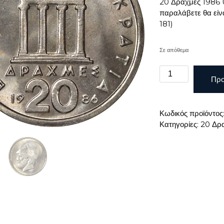
20 Δραχμές 1986 U
παραλάβετε θα είν
181)
Σε απόθεμα
20
Προ
ΔΡΑΧΜΕΣ
1986
UNC
Κωδικός προϊόντος
ποσότητα
Κατηγορίες:
20 Δρ