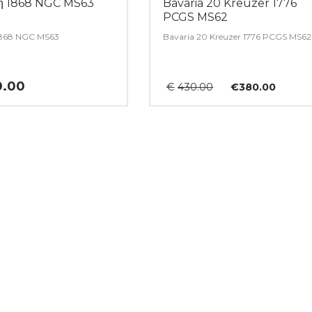
μή 1868 NGC MS63
Bavaria 20 Kreuzer 1776
PCGS MS62
1868 NGC MS63
Bavaria 20 Kreuzer 1776 PCGS MS62
Original
Η
0.00
€
430.00
€
380.00
price
τρέχ
was:
τιμή
€430.00.
είναι:
€380