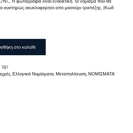
NC. Η φωτογραφία είναι ενδεικτική. Το νόμισμα που θα
αι αυστηρώς ακυκλοφόρητο από μασούρι τραπέζης. (Κωδ:
σθήκη στο καλάθι
:
181
αχμές
,
Ελληνικά Νομίσματα
,
Μεταπολίτευση
,
ΝΟΜΙΣΜΑΤΑ