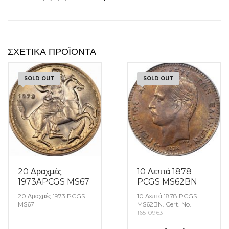
ΣΧΕΤΙΚΆ ΠΡΟΪΌΝΤΑ
SOLD OUT
SOLD OUT
20 Δραχμές
10 Λεπτά 1878
1973ΑPCGS MS67
PCGS MS62BN
20 Δραχμές 1973 PCGS
10 Λεπτά 1878 PCGS
MS67
MS62BN. Cert. No.
16510963