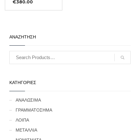
Η
price
€
380.00
τρέχουσα
was:
τιμή
€430.00.
είναι:
€380.00.
ΑΝΑΖΗΤΗΣΗ
ΚΑΤΗΓΟΡΙΕΣ
ΑΝΑΛΩΣΙΜΑ
ΓΡΑΜΜΑΤΟΣΗΜΑ
ΛΟΙΠΑ
ΜΕΤΑΛΛΙΑ
ΝΟΜΙΣΜΑΤΑ