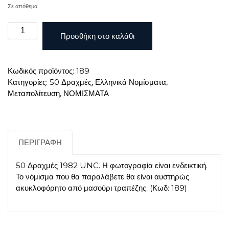
Σε απόθεμα
50
Προσθήκη στο καλάθι
ΔΡΑΧΜΕΣ
1982
UNC
Κωδικός προϊόντος:
189
ποσότητα
Κατηγορίες:
50 Δραχμές
,
Ελληνικά Νομίσματα
,
Μεταπολίτευση
,
ΝΟΜΙΣΜΑΤΑ
ΠΕΡΙΓΡΑΦΉ
50 Δραχμές 1982 UNC. Η φωτογραφία είναι ενδεικτική.
Το νόμισμα που θα παραλάβετε θα είναι αυστηρώς
ακυκλοφόρητο από μασούρι τραπέζης. (Κωδ: 189)