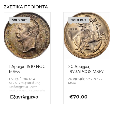
ΣΧΕΤΙΚΆ ΠΡΟΪΌΝΤΑ
SOLD OUT
SOLD OUT
1 Δραχμή 1910 NGC
20 Δραχμές
MS65
1973ΑPCGS MS67
1 Δραχμή 1910 NGC
20 Δραχμές 1973 PCGS
MS65. Στο φυσικό μας
MS67
κατάστημα θα βρείτε
μεγάλη ποικιλία ελληνικών
και ξένων νομισμάτων και
Εξαντλημένο
€
70.00
χαρτονομισμάτων καθώς
και όλα τα απαραίτητα
αναλώσιμα για την
συλλογή σας. (Κωδ. 49)