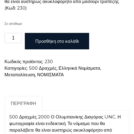
θα είναι αυστηρώς ακυκλοφόρητο από μασούρι τραπέζης.
(Κωδ: 230)
Σε απόθεμα
500
Προσθήκη στο καλάθι
ΔΡΧ
2000
ΔΙΑΓΟΡΑΣ
Κωδικός προϊόντος:
230
UNC
Κατηγορίες:
500 Δραχμές
,
Ελληνικά Νομίσματα
,
ποσότητα
Μεταπολίτευση
,
ΝΟΜΙΣΜΑΤΑ
ΠΕΡΙΓΡΑΦΉ
500 Δραχμές 2000 Ο Ολυμπιονίκης Διαγόρας UNC. Η
φωτογραφία είναι ενδεικτική. Το νόμισμα που θα
παραλάβετε θα είναι αυστηρώς ακυκλοφόρητο από