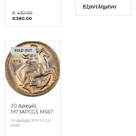
Εξαντλημένο
Original
€
430.00
Η
price
€
380.00
τρέχουσα
was:
τιμή
€430.00.
είναι:
€380.00.
SOLD OUT
20 Δραχμές
1973ΑPCGS MS67
20 Δραχμές 1973 PCGS
MS67