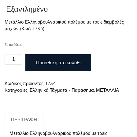
Εξαντλημένο
Μετάλλιο Ελληνοβουλγαρικού πολέμου με τρεις διεμβολές
μαχών (Κωδ. 1734)
Σε απόθεμα
Μετάλλιο
Προσθήκη στο καλάθι
Ελληνοβουλγαρικού
πολέμου
με
Κωδικός προϊόντος:
1734
τρεις
Κατηγορίες:
Ελληνικά Τάγματα - Παράσημα
,
ΜΕΤΑΛΛΙΑ
διεμβολές
μαχών
ποσότητα
ΠΕΡΙΓΡΑΦΉ
Μετάλλιο Ελληνοβουλγαρικού πολέμου με τρεις