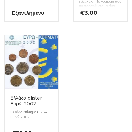
ενδεικτική. Το νόμισμα που
θα παραλάβετε θα είναι
αυστηρώς ακυκλοφόρητο
Εξαντλημένο
€
3.00
από μασούρι τραπέζης.
(Κωδ: 23)
Ελλάδα blister
Ευρώ 2002
Ελλάδα επίσημο blister
Ευρώ 2002