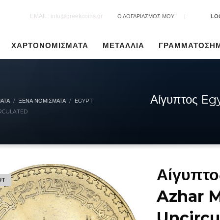
EMAIL: info@greekcoins.gr
Ο ΛΟΓΑΡΙΑΣΜΟΣ ΜΟΥ
|
LO
ΧΑΡΤΟΝΟΜΙΣΜΑΤΑ
ΜΕΤΑΛΛΙΑ
ΓΡΑΜΜΑΤΟΣΗ
Αίγυπτος Eg
ΑΤΑ
ΞΈΝΑ ΝΟΜΊΣΜΑΤΑ
EGYPT
IRCULATED
Αίγυπτο
UT
Azhar M
Uncircu