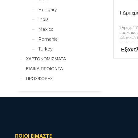
Hungary
1 Δραχ
India
1 Δραχμή 
Mexico
μας κατάστ
ελληνικών 
Romania
χαρτονομισ
απαραίτητα
Εξαντ
Turkey
σας. (Κωδ.
ΧΑΡΤΟΝΟΜΙΣΜΑΤΑ
ΕΙΔΙΚΑ ΠΡΟΙΟΝΤΑ
ΠΡΟΣΦΟΡΕΣ
ΠΟΙΟΙ ΕΙΜΑΣΤΕ