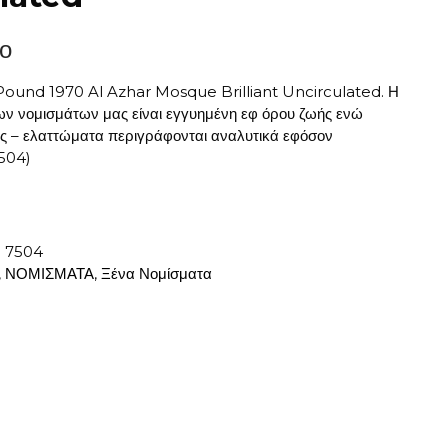
ο
 Pound 1970 Al Azhar Mosque Brilliant Uncirculated. Η
ων νομισμάτων μας είναι εγγυημένη εφ όρου ζωής ενώ
τες – ελαττώματα περιγράφονται αναλυτικά εφόσον
7504)
:
7504
,
ΝΟΜΙΣΜΑΤΑ
,
Ξένα Νομίσματα