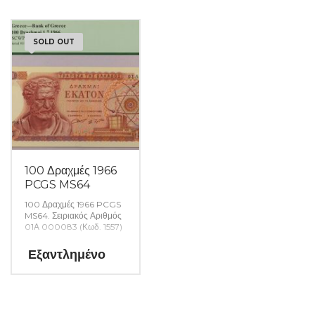
SOLD OUT
100 Δραχμές 1966
PCGS MS64
100 Δραχμές 1966 PCGS
MS64. Σειριακός Αριθμός
01Α 000083 (Κωδ. 1557)
Εξαντλημένο