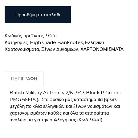
British
Προσθήκη στο καλάθι
Military
Authority
2
Κωδικός προϊόντος:
9441
Shillings
Κατηγορίες:
High Grade Banknotes
,
Ελληνικά
6
Χαρτονομίσματα
,
Ξένων Δυνάμεων
,
ΧΑΡΤΟΝΟΜΙΣΜΑΤΑ
Pence
1943
PMG
65EPQ
ποσότητα
ΠΕΡΙΓΡΑΦΉ
British Military Authority 2/6 1943 Block R Greece
PMG 65EPQ. Στο φυσικό μας κατάστημα θα βρείτε
μεγάλη ποικιλία ελληνικών και ξένων νομισμάτων και
χαρτονομισμάτων καθώς και όλα τα απαραίτητα
αναλώσιμα για την συλλογή σας.(Κωδ. 9441)