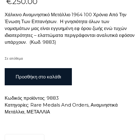
€
250.00
Χάλκινο Αναμνηστικό Μετάλλιο 1964 100 Χρόνια Από Την
Ένωση Των Επτανήσων. Η γνησιότητα όλων των
νομισμάτων μας είναι εγγυημένη εφ όρου ζωής ενώ τυχών
ιδιαιτερότητες – ελαττώματα περιγράφονται αναλυτικά εφόσον
υπάρχουν. (Κωδ. 9883)
Σε απόθεμα
Χάλκινο
Προσθήκη στο καλάθι
Αναμνηστικό
Μετάλλιο
1964
Κωδικός προϊόντος:
9883
100
Κατηγορίες:
Rare Medals And Orders
,
Αναμνηστικά
Χρόνια
Μετάλλια
,
ΜΕΤΑΛΛΙΑ
Από
Την
Ένωση
Των
Επτανήσων