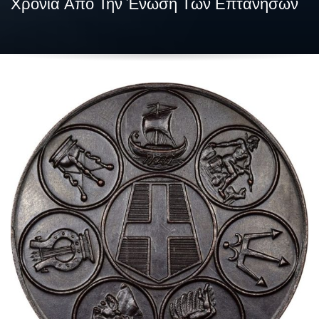
Χρόνια Από Την Ένωση Των Επτανήσων