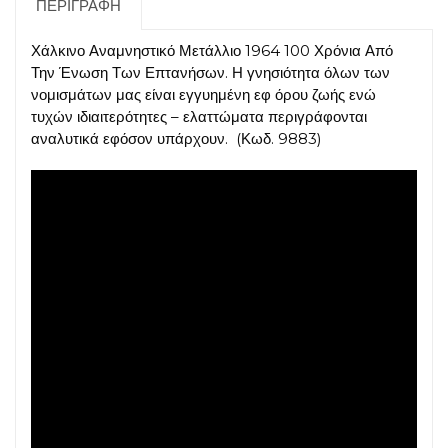
ΠΕΡΙΓΡΑΦΉ
ποσότητα
Χάλκινο Αναμνηστικό Μετάλλιο 1964 100 Χρόνια Από
Την Ένωση Των Επτανήσων. Η γνησιότητα όλων των
νομισμάτων μας είναι εγγυημένη εφ όρου ζωής ενώ
τυχών ιδιαιτερότητες – ελαττώματα περιγράφονται
αναλυτικά εφόσον υπάρχουν. (Κωδ. 9883)