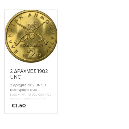
2 ΔΡΑΧΜΕΣ 1982
UNC
2 Δραχμές 1982 UNC. Η
φωτογραφία είναι
ενδεικτική. Το νόμισμα που
θα παραλάβετε θα είναι
αυστηρώς ακυκλοφόρητο
€
1.50
από μασούρι τραπέζης.
(Κωδ: 141)