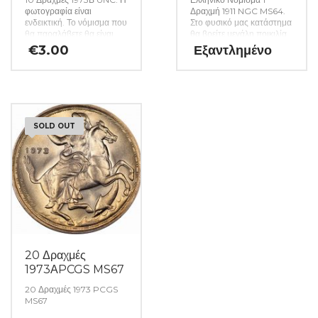
φωτογραφία είναι
Δραχμή 1911 NGC MS64.
ενδεικτική. Το νόμισμα που
Στο φυσικό μας κατάστημα
θα παραλάβετε θα είναι
θα βρείτε μεγάλη ποικιλία
αυστηρώς ακυκλοφόρητο
ελληνικών και ξένων
€
3.00
Εξαντλημένο
από μασούρι τραπέζης.
νομισμάτων και
(Κωδ: 23)
χαρτονομισμάτων καθώς
και όλα τα απαραίτητα
αναλώσιμα για την
συλλογή σας. (Κωδ. 46)
SOLD OUT
20 Δραχμές
1973ΑPCGS MS67
20 Δραχμές 1973 PCGS
MS67