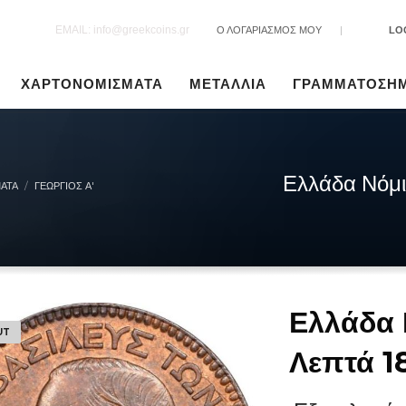
EMAIL: info@greekcoins.gr
Ο ΛΟΓΑΡΙΑΣΜΟΣ ΜΟΥ
|
LO
ΧΑΡΤΟΝΟΜΙΣΜΑΤΑ
ΜΕΤΑΛΛΙΑ
ΓΡΑΜΜΑΤΟΣΗ
Ελλάδα Νόμι
ΑΤΑ
ΓΕΏΡΓΙΟΣ Α'
Ελλάδα 
UT
Λεπτά 