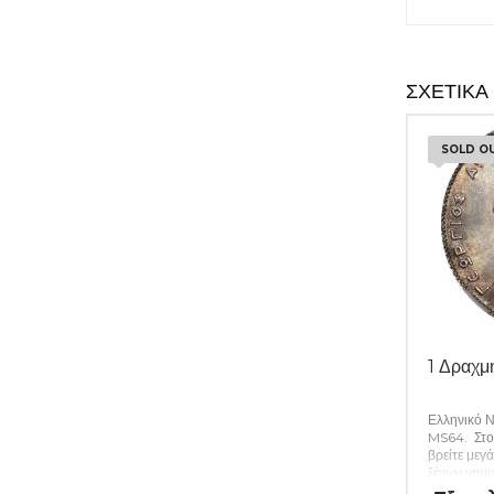
ΣΧΕΤΙΚΆ
SOLD O
1 Δραχμ
Ελληνικό Ν
MS64. Στο
βρείτε μεγά
ξένων νομι
καθώς και 