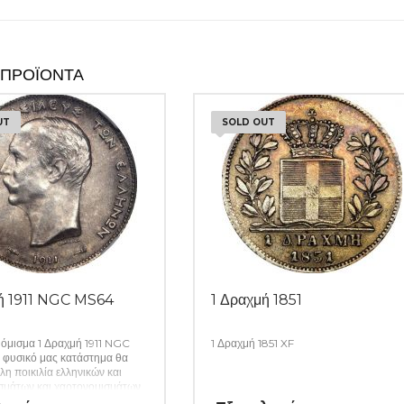
 ΠΡΟΪΌΝΤΑ
UT
SOLD OUT
ή 1911 NGC MS64
1 Δραχμή 1851
όμισμα 1 Δραχμή 1911 NGC
1 Δραχμή 1851 XF
 φυσικό μας κατάστημα θα
λη ποικιλία ελληνικών και
σμάτων και χαρτονομισμάτων
όλα τα απαραίτητα αναλώσιμα