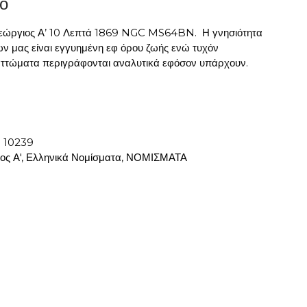
ο
εώργιος Α’ 10 Λεπτά 1869 NGC MS64BN. Η γνησιότητα
ν μας είναι εγγυημένη εφ όρου ζωής ενώ τυχόν
ελαττώματα περιγράφονται αναλυτικά εφόσον υπάρχουν.
:
10239
ος Α'
,
Ελληνικά Νομίσματα
,
ΝΟΜΙΣΜΑΤΑ