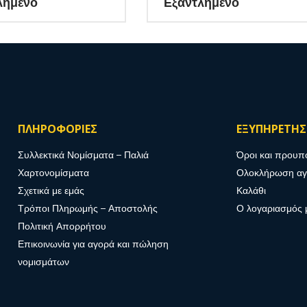
λημένο
Εξαντλημένο
λλογή σας. (Κωδ. 46)
ΠΛΗΡΟΦΟΡΙΕΣ
ΕΞΥΠΗΡΕΤΗ
Συλλεκτικά Νομίσματα – Παλιά
Όροι και προυπ
Χαρτονομίσματα
Ολοκλήρωση α
Σχετικά με εμάς
Καλάθι
Τρόποι Πληρωμής – Αποστολής
Ο λογαριασμός 
Πολιτική Απορρήτου
Επικοινωνία για αγορά και πώληση
νομισμάτων