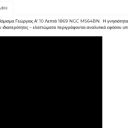
ΑΦΉ
όμισμα Γεώργιος Α’ 10 Λεπτά 1869 NGC MS64BN. Η γνησιότητα ό
ν ιδιαιτερότητες – ελαττώματα περιγράφονται αναλυτικά εφόσον υ