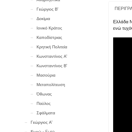
ΠΕΡΙΓΡ
Γεώργιος Β'
Δοκίμια
Ελλάδα Ν
Ιονικό Κράτος
ενώ τυχό
Καποδίστριας
Κρητική Πολιτεία
Κωνσταντίνος Α'
Κωνσταντίνος Β'
Μασούρια
Μεταπολίτευση
Όθωνας
Παύλος
Σφάλματα
Γεώργιος Α'
Ευρώ - Euro