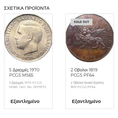
ΣΧΕΤΙΚΆ ΠΡΟΪΌΝΤΑ
SOLD OUT
5 Δραχμές 1970
2 Οβολοι 1819
PCGS MS65
PCGS PF64
5 Δραχμές 1970 PCGS
2 Οβολοί Ιονικό Κράτος
MS65. Cert. No. 29911972
1819 PCGS PF64.
Εξαντλημένο
Εξαντλημένο