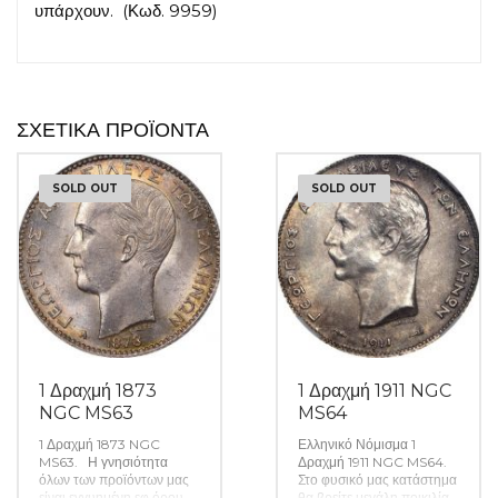
υπάρχουν. (Κωδ. 9959)
ΣΧΕΤΙΚΆ ΠΡΟΪΌΝΤΑ
SOLD OUT
SOLD OUT
1 Δραχμή 1873
1 Δραχμή 1911 NGC
NGC MS63
MS64
1 Δραχμή 1873 NGC
Ελληνικό Νόμισμα 1
MS63. Η γνησιότητα
Δραχμή 1911 NGC MS64.
όλων των προϊόντων μας
Στο φυσικό μας κατάστημα
είναι εγγυημένη εφ όρου
θα βρείτε μεγάλη ποικιλία