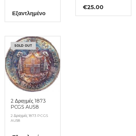
€
25.00
Εξαντλημένο
SOLD OUT
2 Δραχμές 1873
PCGS AU58
2 Δραχμές 1873 PCGS
AU58