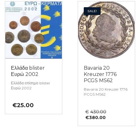
SALE!
Ελλάδα blister
Bavaria 20
Ευρώ 2002
Kreuzer 1776
PCGS MS62
Ελλάδα επίσημο blister
Ευρώ 2002
Bavaria 20 Kreuzer 1776
PCGS MS62
€
25.00
Original
€
430.00
Η
price
€
380.00
τρέχουσα
was:
τιμή
€430.00.
είναι:
€380.00.