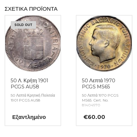
ΣΧΕΤΙΚΆ ΠΡΟΪΌΝΤΑ
SOLD OUT
50 Λ. Κρήτη 1901
50 Λεπτά 1970
PCGS AU58
PCGS MS65
50 Λεπτά Κρητική Πολιτεία
50 Λεπτά 1970 PCGS
1901 PCGS AU58
MS65. Cert. No.
81404970
Εξαντλημένο
€
60.00