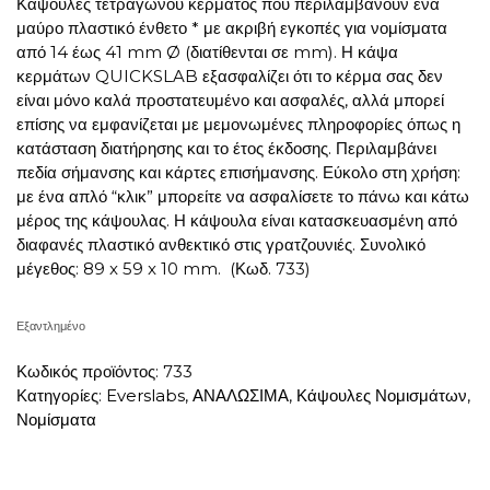
Κάψουλες τετράγωνου κέρματος που περιλαμβάνουν ένα
μαύρο πλαστικό ένθετο * με ακριβή εγκοπές για νομίσματα
από 14 έως 41 mm Ø (διατίθενται σε mm). Η κάψα
κερμάτων QUICKSLAB εξασφαλίζει ότι το κέρμα σας δεν
είναι μόνο καλά προστατευμένο και ασφαλές, αλλά μπορεί
επίσης να εμφανίζεται με μεμονωμένες πληροφορίες όπως η
κατάσταση διατήρησης και το έτος έκδοσης. Περιλαμβάνει
πεδία σήμανσης και κάρτες επισήμανσης. Εύκολο στη χρήση:
με ένα απλό “κλικ” μπορείτε να ασφαλίσετε το πάνω και κάτω
μέρος της κάψουλας. Η κάψουλα είναι κατασκευασμένη από
διαφανές πλαστικό ανθεκτικό στις γρατζουνιές. Συνολικό
μέγεθος: 89 x 59 x 10 mm. (Κωδ. 733)
Εξαντλημένο
Κωδικός προϊόντος:
733
Κατηγορίες:
Everslabs
,
ΑΝΑΛΩΣΙΜΑ
,
Κάψουλες Νομισμάτων
,
Νομίσματα