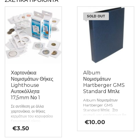
SOLD OUT
Χαρτονάκια
Album
Νομισμάτων Θήκες
Νομισμάτων
Lighthouse
Hartberger GMS
Αυτοκόλλητα
Standard Μπλε
17,5mm Νο 1
Album Νομισμάτων
Hartberger GMS
Σε αντίθεση με άλλα
Standard Μπλε. Στο
χαρτονάκια, οι θήκες
φυσικό μας κατάστημα θα
κερμάτων του κορυφαίου
βρείτε μεγάλη ποικιλία
Γερμανικού οίκου
€
10.00
ελληνικών και ξένων
Lighthouse
€
3.50
νομισμάτων και
κατασκευάζονται από
χαρτονομισμάτων καθώς
σκληρό χαρτόνι και