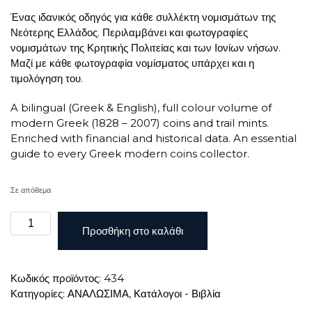
Ένας ιδανικός οδηγός για κάθε συλλέκτη νομισμάτων της
Νεότερης Ελλάδος. Περιλαμβάνει και φωτογραφίες
νομισμάτων της Κρητικής Πολιτείας και των Ιονίων νήσων.
Μαζί με κάθε φωτογραφία νομίσματος υπάρχει και η
τιμολόγηση του.
A bilingual (Greek & English), full colour volume of
modern Greek (1828 – 2007) coins and trail mints.
Enriched with financial and historical data. An essential
guide to every Greek modern coins collector.
Σε απόθεμα
Hellas
Προσθήκη στο καλάθι
Coins
-
Τιμοκατάλογος
Κωδικός προϊόντος:
434
ποσότητα
Κατηγορίες:
ΑΝΑΛΩΣΙΜΑ
,
Κατάλογοι - Βιβλία