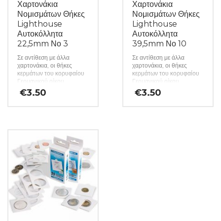
Χαρτονάκια
Χαρτονάκια
Νομισμάτων Θήκες
Νομισμάτων Θήκες
Lighthouse
Lighthouse
Αυτοκόλλητα
Αυτοκόλλητα
22,5mm Νο 3
39,5mm Νο 10
Σε αντίθεση με άλλα
Σε αντίθεση με άλλα
χαρτονάκια, οι θήκες
χαρτονάκια, οι θήκες
κερμάτων του κορυφαίου
κερμάτων του κορυφαίου
Γερμανικού οίκου
Γερμανικού οίκου
Lighthouse
Lighthouse
€
3.50
€
3.50
κατασκευάζονται από
κατασκευάζονται από
σκληρό χαρτόνι και
σκληρό χαρτόνι και
προσφέρουν βέλτιστη
προσφέρουν βέλτιστη
προστασία από τις
προστασία από τις
περιβαλλοντικές επιρροές,
περιβαλλοντικές επιρροές,
χάρη στη χρήση φιλμ που
χάρη στη χρήση φιλμ που
δεν περιέχει βλαβερά
δεν περιέχει βλαβερά
χημικά. Έτσι, ο συλλέκτης
χημικά. Έτσι, ο συλλέκτης
είναι σίγουρος για την
είναι σίγουρος για την
αφάλεια των πολύτιμων
αφάλεια των πολύτιμων
νομισμάτων του. Απλά
νομισμάτων του. Απλά
τοποθετήστε το κέρμα στο
τοποθετήστε το κέρμα στο
ανοιχτό πλαίσιο και πιέστε
ανοιχτό πλαίσιο και πιέστε
τις δύο πλευρές μαζί. Για
τις δύο πλευρές μαζί. Για
να ενεργοποιήσετε τη
να ενεργοποιήσετε τη
συγκολλητική ουσία,
συγκολλητική ουσία,