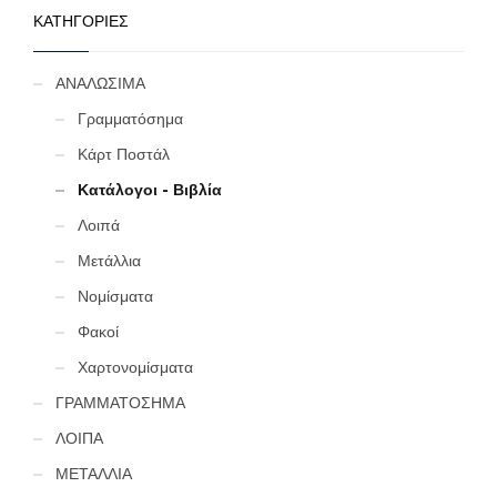
συγκολλητική ουσία,
ΚΑΤΗΓΟΡΙΕΣ
πιέστε καλά το χαρτονάκι.
Τα χαρτονάκια
προσφέρονται χύμα σε
πακέτα των 25 τεμαχίων
ΑΝΑΛΩΣΙΜΑ
και η αναγραφόμενη τιμή
αφορά 25 κομμάτια. (κωδ.
Γραμματόσημα
445)
Κάρτ Ποστάλ
Κατάλογοι - Βιβλία
Λοιπά
Μετάλλια
Νομίσματα
Φακοί
Χαρτονομίσματα
ΓΡΑΜΜΑΤΟΣΗΜΑ
ΛΟΙΠΑ
ΜΕΤΑΛΛΙΑ