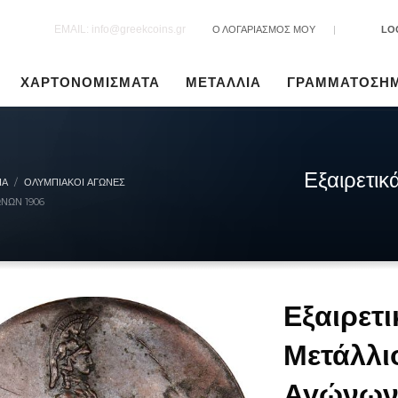
EMAIL: info@greekcoins.gr
Ο ΛΟΓΑΡΙΑΣΜΟΣ ΜΟΥ
|
LO
ΧΑΡΤΟΝΟΜΙΣΜΑΤΑ
ΜΕΤΑΛΛΙΑ
ΓΡΑΜΜΑΤΟΣΗ
Εξαιρετικ
ΙΑ
ΟΛΥΜΠΙΑΚΟΊ ΑΓΏΝΕΣ
ΝΩΝ 1906
Εξαιρετ
Μετάλλι
Αγώνων