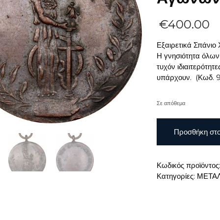
€
400.00
Εξαιρετικά Σπάνι
Η γνησιότητα όλων
τυχόν ιδιαιτερότητ
υπάρχουν. (Κωδ. 
Σε απόθεμα
Εξαιρετικά
Προσθήκη στο
Σπάνιο
Χάλκινο
Μετάλλιο
Κωδικός προϊόντος
Επιτροπής
Κατηγορίες:
ΜΕΤΑΛ
Ολυμπιακών
Αγώνων
1906
ποσότητα