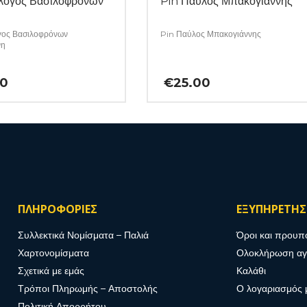
λογος Βασιλόφρονων
Pin Παύλος Μπακογιάννης
γος Βασιλοφρόνων
Pin Παύλος Μπακογιάννης
νη
00
€
25.00
ΠΛΗΡΟΦΟΡΙΕΣ
ΕΞΥΠΗΡΕΤΗ
Συλλεκτικά Νομίσματα – Παλιά
Όροι και προυπ
Χαρτονομίσματα
Ολοκλήρωση α
Σχετικά με εμάς
Καλάθι
Τρόποι Πληρωμής – Αποστολής
Ο λογαριασμός 
Πολιτική Απορρήτου