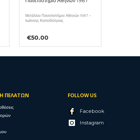
Πανεπιστήμιο Αθηνών 1987
Μετάλλιο Πανεπιστήμιο Αθηνών 1987 –
Ιωάννης Καποδίστριας
€
50.00
ΣΗ ΠΕΛΑΤΩΝ
FOLLOW US
οθέσεις
Facebook
γορών
Instagram
μου