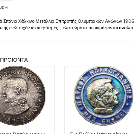
ΑΦΉ
κά Σπάνιο Χάλκινο Μετάλλιο Επιτροπής Ολυμπιακών Αγώνων 1906.
ζωής ενώ τυχόν ιδιαιτερότητες – ελαττώματα περιγράφονται αναλυ
 ΠΡΟΪΌΝΤΑ