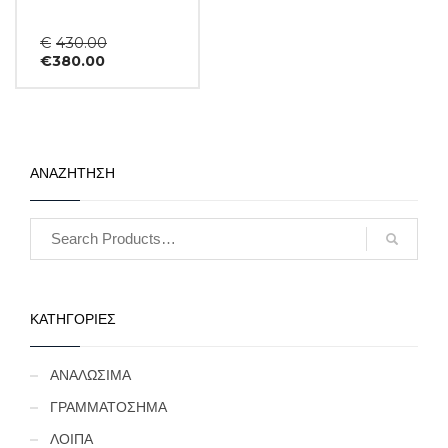
Original
€
430.00
Η
price
€
380.00
τρέχουσα
was:
τιμή
€430.00.
είναι:
€380.00.
ΑΝΑΖΗΤΗΣΗ
ΚΑΤΗΓΟΡΙΕΣ
ΑΝΑΛΩΣΙΜΑ
ΓΡΑΜΜΑΤΟΣΗΜΑ
ΛΟΙΠΑ